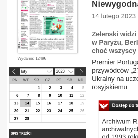
Niewygodna
14 lutego 2023 
Zełenski widzi
w Paryżu, Berl
choć wszyscy w
Wydanie:
12496
Premier Portuga
przywódców „27”
luty
2023
«
»
Ukrainy na ucz
PN
WT
ŚR
CZ
PT
SB
ND
rosyjskiemu...
1
2
3
4
5
6
7
8
9
10
11
12
13
14
15
16
17
18
19
Dostęp do tr
20
21
22
23
24
25
26
27
28
Archiwum Rz
archiwalnyc
SPIS TREŚCI
od 1993 roku