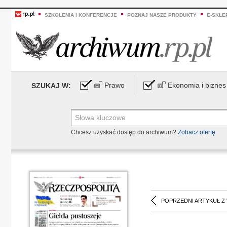
SZKOLENIA I KONFERENCJE
POZNAJ NASZE PRODUKTY
E-SKLE
Prawo
Ekonomia i biznes
SZUKAJ W:
Chcesz uzyskać dostęp do archiwum?
Zobacz ofertę
POPRZEDNI ARTYKUŁ Z