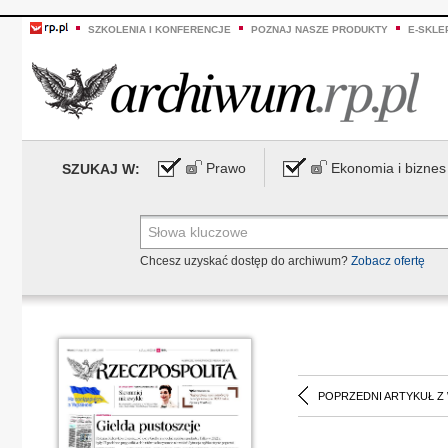
SZKOLENIA I KONFERENCJE
POZNAJ NASZE PRODUKTY
E-SKLE
Prawo
Ekonomia i biznes
SZUKAJ W:
Chcesz uzyskać dostęp do archiwum?
Zobacz ofertę
POPRZEDNI ARTYKUŁ Z