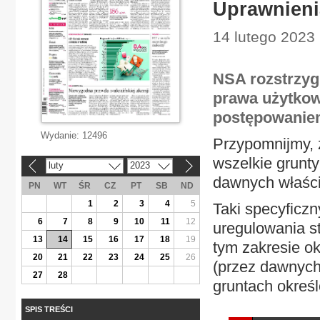
Uprawnieni
14 lutego 2023 
NSA rozstrzyg
prawa użytkow
postępowanie
Wydanie:
12496
Przypomnijmy, ż
wszelkie grunt
luty
2023
«
»
dawnych właści
PN
WT
ŚR
CZ
PT
SB
ND
1
2
3
4
5
Taki specyficzn
6
7
8
9
10
11
12
uregulowania s
13
14
15
16
17
18
19
tym zakresie ok
20
21
22
23
24
25
26
(przez dawnych 
27
28
gruntach określ
SPIS TREŚCI