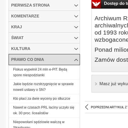
Dostęp do tr
PIERWSZA STRONA
KOMENTARZE
Archiwum Rz
archiwalnyc
KRAJ
od 1993 roku
ŚWIAT
wzbogacone
KULTURA
Ponad milio
Zamów dostę
PRAWO CO DNIA
Fiskus wypełnił 24 mln e-PIT. Będą
spore niespodzianki
Masz już wyku
Jakie będzie rozstrzygnięcie w sprawie
noweli ustawy o SN?
Kto płaci za dwie wyceny po stłuczce
Nawet w czasach PRL łaciny uczyło się
POPRZEDNI ARTYKUŁ Z
ok. 30 proc. licealistów
Niepowołani sędziowie walczą w
Strasburgu