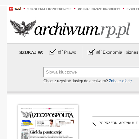
SZKOLENIA I KONFERENCJE
POZNAJ NASZE PRODUKTY
E-SKLE
Prawo
Ekonomia i biznes
SZUKAJ W:
Chcesz uzyskać dostęp do archiwum?
Zobacz ofertę
POPRZEDNI ARTYKUŁ Z