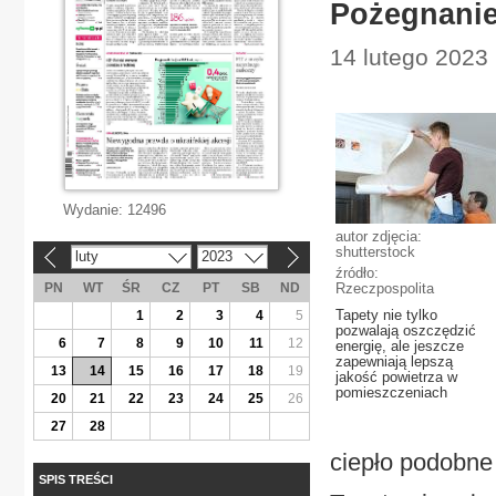
Pożegnanie 
14 lutego 2023
Wydanie:
12496
autor zdjęcia:
shutterstock
luty
2023
«
»
źródło:
PN
WT
ŚR
CZ
PT
SB
ND
Rzeczpospolita
Tapety nie tylko
1
2
3
4
5
pozwalają oszczędzić
6
7
8
9
10
11
12
energię, ale jeszcze
zapewniają lepszą
13
14
15
16
17
18
19
jakość powietrza w
pomieszczeniach
20
21
22
23
24
25
26
27
28
ciepło podobne
SPIS TREŚCI