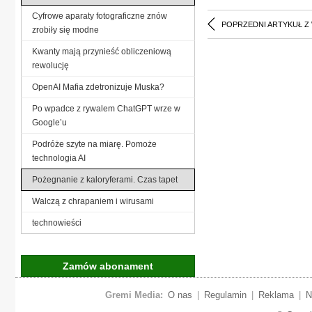
Cyfrowe aparaty fotograficzne znów
POPRZEDNI ARTYKUŁ Z
zrobiły się modne
Kwanty mają przynieść obliczeniową
rewolucję
OpenAI Mafia zdetronizuje Muska?
Po wpadce z rywalem ChatGPT wrze w
Google’u
Podróże szyte na miarę. Pomoże
technologia AI
Pożegnanie z kaloryferami. Czas tapet
Walczą z chrapaniem i wirusami
technowieści
Zamów abonament
Gremi Media:
O nas
|
Regulamin
|
Reklama
|
N