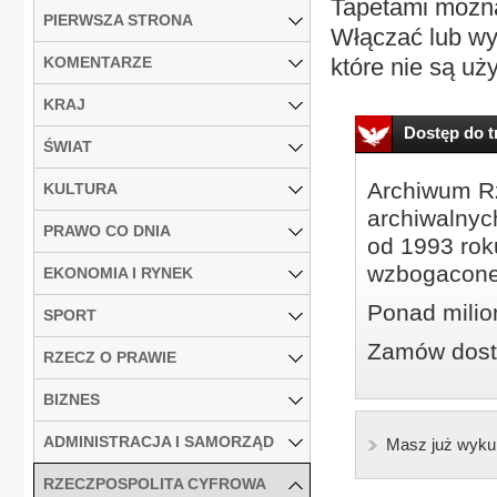
Tapetami można
PIERWSZA STRONA
Włączać lub wy
KOMENTARZE
które nie są uż
KRAJ
Dostęp do tr
ŚWIAT
Archiwum Rz
KULTURA
archiwalnyc
PRAWO CO DNIA
od 1993 roku
wzbogacone
EKONOMIA I RYNEK
Ponad milio
SPORT
Zamów dostę
RZECZ O PRAWIE
BIZNES
ADMINISTRACJA I SAMORZĄD
Masz już wyku
RZECZPOSPOLITA CYFROWA