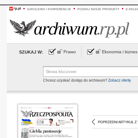
SZKOLENIA I KONFERENCJE
POZNAJ NASZE PRODUKTY
E-SKLE
Prawo
Ekonomia i biznes
SZUKAJ W:
Chcesz uzyskać dostęp do archiwum?
Zobacz ofertę
POPRZEDNI ARTYKUŁ Z