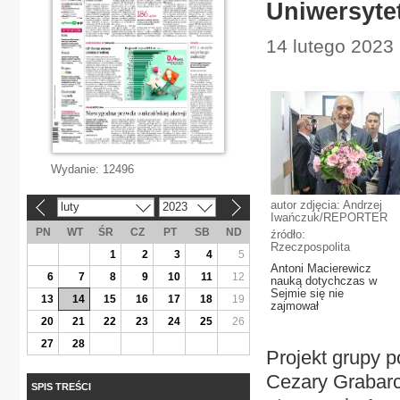
Uniwersyte
14 lutego 2023 
Wydanie:
12496
autor zdjęcia: Andrzej
luty
2023
«
»
Iwańczuk/REPORTER
PN
WT
ŚR
CZ
PT
SB
ND
źródło:
Rzeczpospolita
1
2
3
4
5
Antoni Macierewicz
6
7
8
9
10
11
12
nauką dotychczas w
Sejmie się nie
13
14
15
16
17
18
19
zajmował
20
21
22
23
24
25
26
27
28
Projekt grupy p
Cezary Grabarc
SPIS TREŚCI