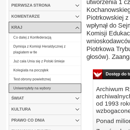
utworzenia 1 cz
PIERWSZA STRONA
Kochanowskiego
KOMENTARZE
Piotrkowskiej z
wpłynął do Sejm
KRAJ
Komisji Edukac
Co dalej z Konfederacją
wnioskodawców z
Dymisja z Komisji Heraldycznej z
Piotrkowa Trybu
plagiatem w tle
głosów). Zaang
Już cała Unia się z Polski śmieje
Kolegiata na początek
Dostęp do tr
Test obrony powietrznej
Archiwum Rz
Uniwersytety na wybory
archiwalnyc
ŚWIAT
od 1993 roku
KULTURA
wzbogacone
Ponad milio
PRAWO CO DNIA