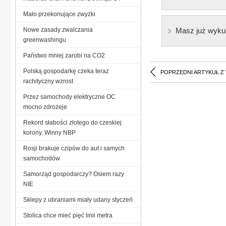
Mało przekonujące zwyżki
Nowe zasady zwalczania
Masz już wyku
greenwashingu
Państwo mniej zarobi na CO2
Polską gospodarkę czeka teraz
POPRZEDNI ARTYKUŁ Z
rachityczny wzrost
Przez samochody elektryczne OC
mocno zdrożeje
Rekord słabości złotego do czeskiej
korony. Winny NBP
Rosji brakuje czipów do aut i samych
samochodów
Samorząd gospodarczy? Osiem razy
NIE
Sklepy z ubraniami miały udany styczeń
Stolica chce mieć pięć linii metra