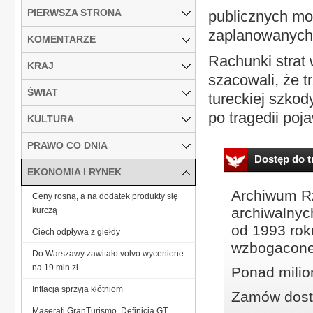
PIERWSZA STRONA
publicznych mo
zaplanowanych 
KOMENTARZE
Rachunki strat
KRAJ
szacowali, że t
ŚWIAT
tureckiej szko
po tragedii poja
KULTURA
PRAWO CO DNIA
Dostęp do tr
EKONOMIA I RYNEK
Archiwum Rz
Ceny rosną, a na dodatek produkty się
archiwalnyc
kurczą
od 1993 roku
Ciech odpływa z giełdy
wzbogacone
Do Warszawy zawitało volvo wycenione
na 19 mln zł
Ponad milio
Inflacja sprzyja kłótniom
Zamów dostę
Maserati GranTurismo. Definicja GT