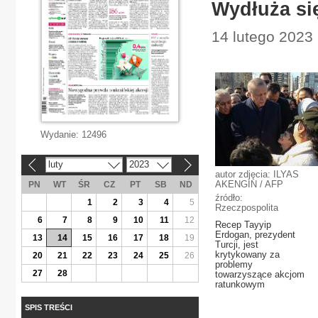
Wydłuża się 
14 lutego 2023 
Wydanie:
12496
luty
2023
«
»
autor zdjęcia: ILYAS
AKENGIN / AFP
PN
WT
ŚR
CZ
PT
SB
ND
źródło:
1
2
3
4
5
Rzeczpospolita
6
7
8
9
10
11
12
Recep Tayyip
Erdogan, prezydent
13
14
15
16
17
18
19
Turcji, jest
krytykowany za
20
21
22
23
24
25
26
problemy
27
28
towarzyszące akcjom
ratunkowym
SPIS TREŚCI