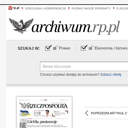
SZKOLENIA I KONFERENCJE
POZNAJ NASZE PRODUKTY
E-SKLE
Prawo
Ekonomia i biznes
SZUKAJ W:
Chcesz uzyskać dostęp do archiwum?
Zobacz ofertę
POPRZEDNI ARTYKUŁ Z