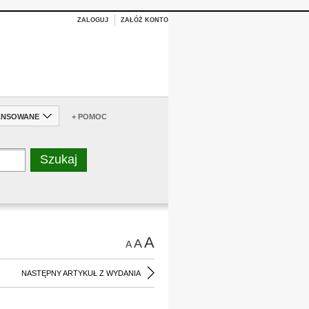
ZALOGUJ
ZAŁÓŻ KONTO
ANSOWANE
+ POMOC
A
A
A
NASTĘPNY ARTYKUŁ Z WYDANIA