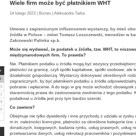
Wiele firm może być płatnikiem WHT
14 lutego 2023 | Biznes | Aleksandra Tarka
Umowa z zagranicznym influencerem wystarczy, by mieć obo
źródła w Polsce – mówi Tomasz Leszczewski, menedżer w ka
Zakrzewski Palinka sp.k.
Może się wydawać, że podatek u źródła, tzw. WHT, to niszo
międzynarodowych firm. To prawda?
Nie. Płatnikiem podatku u źródła mogą być wszyscy przedsiębiorc
płatności za granicę, czyli spółki kapitałowe, spółki osobowe, ale
działalność gospodarczą. Wystarczy dokonywać określonych rodz
D
zagranicznych, by być płatnikiem podatku u źródła odpowiedzialn
5
pobranie i wpłacenie. A do tego w grę może wchodzić obowiązek 
starannością prawa do zastosowania zwolnienia z tego podatku. K
12
podatkowi u źródła jest przy tym bardzo szeroki.
19
Co zawiera?
26
Obejmuje nie tylko dywidendy i inne przychody z udziału w zysku 
m.in. należności licencyjne, płatności za określone kategorie tzw.
doradczych, księgowych, badania rynku, usług prawnych, usług re
przetwarzania danych, usług rekrutacji pracowników i pozyskiwani