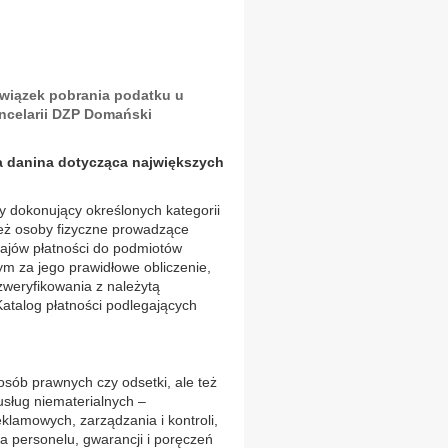
wiązek pobrania podatku u
ncelarii DZP Domański
wa danina dotycząca największych
y dokonujący określonych kategorii
 też osoby fizyczne prowadzące
ajów płatności do podmiotów
ym za jego prawidłowe obliczenie,
zweryfikowania z należytą
atalog płatności podlegających
osób prawnych czy odsetki, ale też
 usług niematerialnych –
klamowych, zarządzania i kontroli,
a personelu, gwarancji i poręczeń