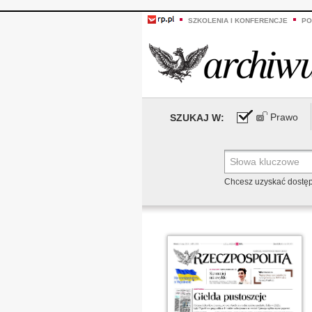
SZKOLENIA I KONFERENCJE
PO
Prawo
SZUKAJ W:
Chcesz uzyskać dostę