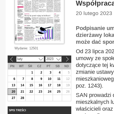
Współpraca
20 lutego 2023 
Podpisanie um
dzierżawy lok
może dać spor
Wydanie:
12501
Od 23 lipca 20
umowy ze społe
luty
2023
«
»
dotyczące tej k
PN
WT
ŚR
CZ
PT
SB
ND
zmianie ustawy
1
2
3
4
5
mieszkaniowego
6
7
8
9
10
11
12
poz. 1243).
13
14
15
16
17
18
19
20
21
22
23
24
25
26
SAN prowadzi dz
27
28
mieszkalnych l
właścicieli ora
SPIS TREŚCI