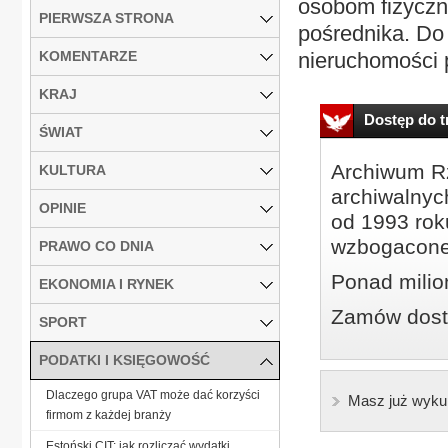
osobom fizyczn
PIERWSZA STRONA
pośrednika. Do
KOMENTARZE
nieruchomości p
KRAJ
Dostęp do tr
ŚWIAT
Archiwum Rz
KULTURA
archiwalnyc
OPINIE
od 1993 roku
wzbogacone
PRAWO CO DNIA
Ponad milio
EKONOMIA I RYNEK
Zamów dostę
SPORT
PODATKI I KSIĘGOWOŚĆ
Dlaczego grupa VAT może dać korzyści
Masz już wyku
firmom z każdej branży
Estoński CIT: jak rozliczać wydatki