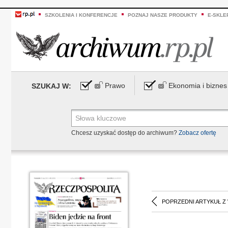
SZKOLENIA I KONFERENCJE
POZNAJ NASZE PRODUKTY
E-SKLE
Prawo
Ekonomia i biznes
SZUKAJ W:
Chcesz uzyskać dostęp do archiwum?
Zobacz ofertę
POPRZEDNI ARTYKUŁ Z