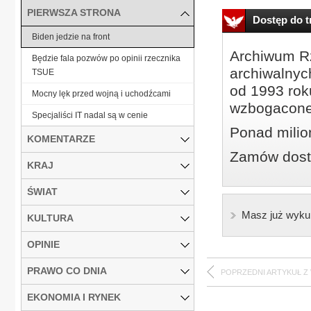
PIERWSZA STRONA
Dostęp do tr
Biden jedzie na front
Archiwum Rz
Będzie fala pozwów po opinii rzecznika
archiwalnyc
TSUE
od 1993 roku
Mocny lęk przed wojną i uchodźcami
wzbogacone
Specjaliści IT nadal są w cenie
Ponad milio
KOMENTARZE
Zamów dostę
KRAJ
ŚWIAT
Masz już wyku
KULTURA
OPINIE
PRAWO CO DNIA
POPRZEDNI ARTYKUŁ Z
EKONOMIA I RYNEK