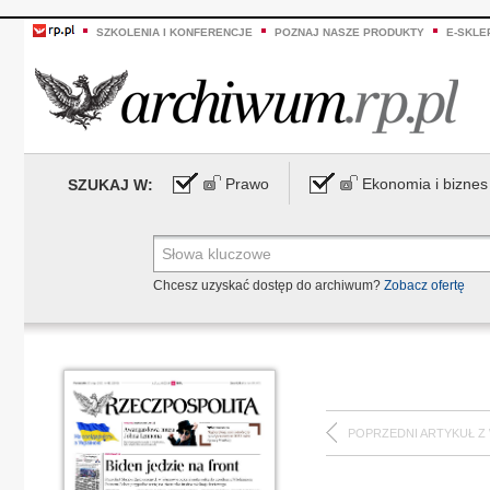
SZKOLENIA I KONFERENCJE
POZNAJ NASZE PRODUKTY
E-SKLE
Prawo
Ekonomia i biznes
SZUKAJ W:
Chcesz uzyskać dostęp do archiwum?
Zobacz ofertę
POPRZEDNI ARTYKUŁ Z