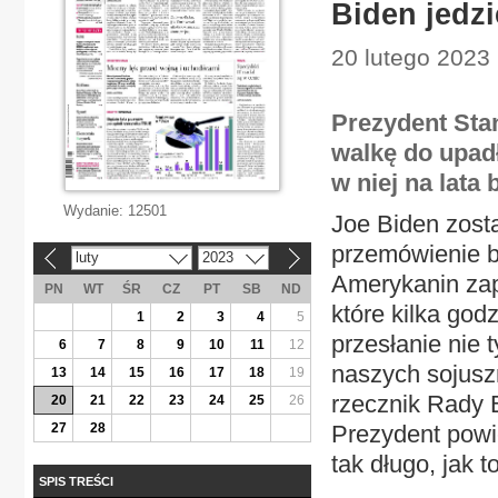
Biden jedzi
20 lutego 2023 
Prezydent Sta
walkę do upad
w niej na lata
Wydanie:
12501
Joe Biden zosta
przemówienie b
luty
2023
«
»
Amerykanin zap
PN
WT
ŚR
CZ
PT
SB
ND
które kilka god
1
2
3
4
5
przesłanie nie 
6
7
8
9
10
11
12
naszych sojuszn
13
14
15
16
17
18
19
rzecznik Rady 
20
21
22
23
24
25
26
27
28
Prezydent powi
tak długo, jak t
SPIS TREŚCI