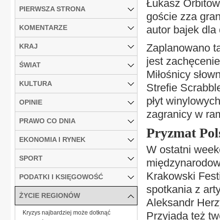
Łukasz Orbitow
PIERWSZA STRONA
goście zza gran
KOMENTARZE
autor bajek dla 
Zaplanowano tak
KRAJ
jest zachęcenie
ŚWIAT
Miłośnicy słown
KULTURA
Strefie Scrabbl
płyt winylowyc
OPINIE
zagranicy w ra
PRAWO CO DNIA
Pryzmat Pol
EKONOMIA I RYNEK
W ostatni week
SPORT
międzynarodowe
Krakowski Fest
PODATKI I KSIĘGOWOŚĆ
spotkania z art
ŻYCIE REGIONÓW
Aleksandr Herz
Kryzys najbardziej może dotknąć
Przyjadą też twó