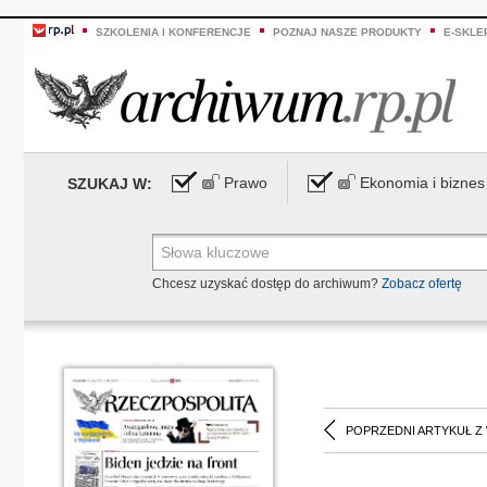
SZKOLENIA I KONFERENCJE
POZNAJ NASZE PRODUKTY
E-SKLE
Prawo
Ekonomia i biznes
SZUKAJ W:
Chcesz uzyskać dostęp do archiwum?
Zobacz ofertę
POPRZEDNI ARTYKUŁ Z