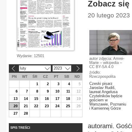
Zobacz się 
20 lutego 2023 
Wydanie:
12501
autor zdjęcia: Amrei-
Marie – wikipedia –
CC BY-SA 4.0
luty
2023
«
»
źródło:
Rzeczpospolita
PN
WT
ŚR
CZ
PT
SB
ND
Czeski pisarz
1
2
3
4
5
Jaroslav Rudiš,
6
7
8
9
10
11
12
laureat Angelusa
Czytelników będzie
13
14
15
16
17
18
19
gościem w
Warszawie, Poznaniu
20
21
22
23
24
25
26
i Kamiennej Górze
27
28
autorami. Gość
SPIS TREŚCI