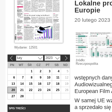
Lokalne pr
Europie
20 lutego 2023 
Wydanie:
12501
luty
2023
«
»
źródło:
Rzeczpospolita
PN
WT
ŚR
CZ
PT
SB
ND
1
2
3
4
5
wstępnych dan
6
7
8
9
10
11
12
Audiowizualneg
13
14
15
16
17
18
19
European Film
20
21
22
23
24
25
26
27
28
W samej UE wzro
a sprzedało się
SPIS TREŚCI