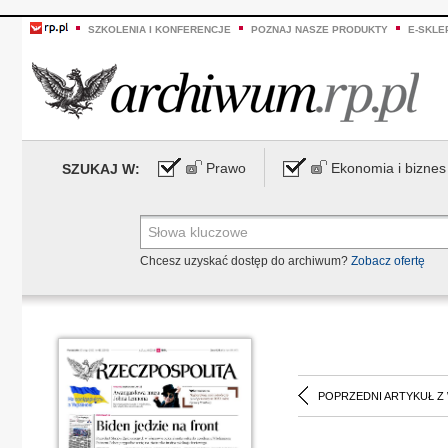
SZKOLENIA I KONFERENCJE
POZNAJ NASZE PRODUKTY
E-SKLE
Prawo
Ekonomia i biznes
SZUKAJ W:
Chcesz uzyskać dostęp do archiwum?
Zobacz ofertę
POPRZEDNI ARTYKUŁ Z