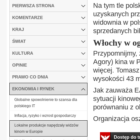
Na tym tle pols
PIERWSZA STRONA
uzyskanych prz
KOMENTARZE
widownia w pols
KRAJ
sprzedanych bi
Włochy w o
ŚWIAT
Przypomnijmy, 
KULTURA
Agory) kina w P
OPINIE
więcej. Tomasz
PRAWO CO DNIA
wysokości 43 ml
EKONOMIA I RYNEK
Jak zauważa E
sytuacji kinoweg
Globalne spowolnienie to szansa dla
porównaniu z o
polskiego IT
Inflacja, ryzyko i wzrost gospodarczy
Organizacja osz
Lokalne produkcje napędzały widzów
kinom w Europie
Dostęp do tr