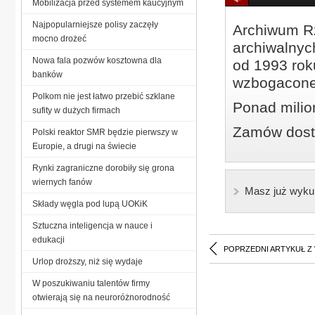
Mobilizacja przed systemem kaucyjnym
Najpopularniejsze polisy zaczęły
Archiwum Rz
mocno drożeć
archiwalnyc
Nowa fala pozwów kosztowna dla
od 1993 roku
banków
wzbogacone
Polkom nie jest łatwo przebić szklane
Ponad milio
sufity w dużych firmach
Zamów dostę
Polski reaktor SMR będzie pierwszy w
Europie, a drugi na świecie
Rynki zagraniczne dorobiły się grona
wiernych fanów
Masz już wyku
Składy węgla pod lupą UOKiK
Sztuczna inteligencja w nauce i
edukacji
POPRZEDNI ARTYKUŁ Z
Urlop droższy, niż się wydaje
W poszukiwaniu talentów firmy
otwierają się na neuroróżnorodność