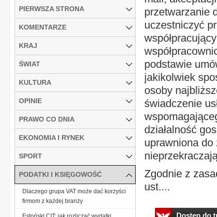
PIERWSZA STRONA
przetwarzanie 
uczestniczyć p
KOMENTARZE
współpracującyc
KRAJ
współpracownic
podstawie umów
ŚWIAT
jakikolwiek spo
KULTURA
osoby najbliżs
OPINIE
świadczenie us
wspomagająceg
PRAWO CO DNIA
działalność gos
EKONOMIA I RYNEK
uprawniona do 
nieprzekraczaj
SPORT
Zgodnie z zasa
PODATKI I KSIĘGOWOŚĆ
ust....
Dlaczego grupa VAT może dać korzyści
firmom z każdej branży
Dostęp do tr
Estoński CIT: jak rozliczać wydatki