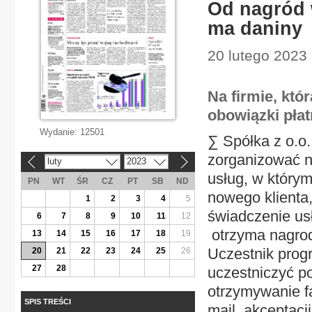
Od nagród 
ma daniny
20 lutego 2023 
Na firmie, któ
obowiązki płatn
Wydanie:
12501
∑ Spółka z o.o
zorganizować 
luty
2023
«
»
usług, w który
PN
WT
ŚR
CZ
PT
SB
ND
nowego klienta
1
2
3
4
5
świadczenie us
6
7
8
9
10
11
12
otrzyma nagrodę
13
14
15
16
17
18
19
Uczestnik pro
20
21
22
23
24
25
26
27
28
uczestniczyć p
otrzymywanie fa
SPIS TREŚCI
mail, akceptacj