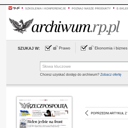
SZKOLENIA I KONFERENCJE
POZNAJ NASZE PRODUKTY
E-SKLE
Prawo
Ekonomia i biznes
SZUKAJ W:
Chcesz uzyskać dostęp do archiwum?
Zobacz ofertę
POPRZEDNI ARTYKUŁ Z