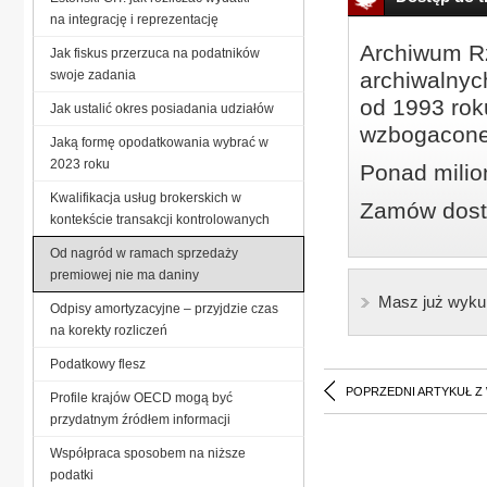
na integrację i reprezentację
Archiwum Rz
Jak fiskus przerzuca na podatników
swoje zadania
archiwalnyc
od 1993 roku
Jak ustalić okres posiadania udziałów
wzbogacone
Jaką formę opodatkowania wybrać w
2023 roku
Ponad milio
Kwalifikacja usług brokerskich w
Zamów dostę
kontekście transakcji kontrolowanych
Od nagród w ramach sprzedaży
premiowej nie ma daniny
Masz już wyku
Odpisy amortyzacyjne – przyjdzie czas
na korekty rozliczeń
Podatkowy flesz
POPRZEDNI ARTYKUŁ Z
Profile krajów OECD mogą być
przydatnym źródłem informacji
Współpraca sposobem na niższe
podatki