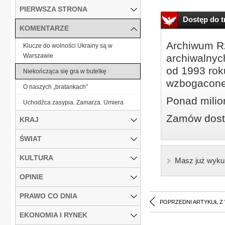
PIERWSZA STRONA
Dostęp do tr
KOMENTARZE
Archiwum Rz
Klucze do wolności Ukrainy są w
Warszawie
archiwalnyc
od 1993 roku
Niekończąca się gra w butelkę
wzbogacone
O naszych „bratankach”
Ponad milio
Uchodźca zasypia. Zamarza. Umiera
Zamów dostę
KRAJ
ŚWIAT
KULTURA
Masz już wyku
OPINIE
PRAWO CO DNIA
POPRZEDNI ARTYKUŁ Z
EKONOMIA I RYNEK