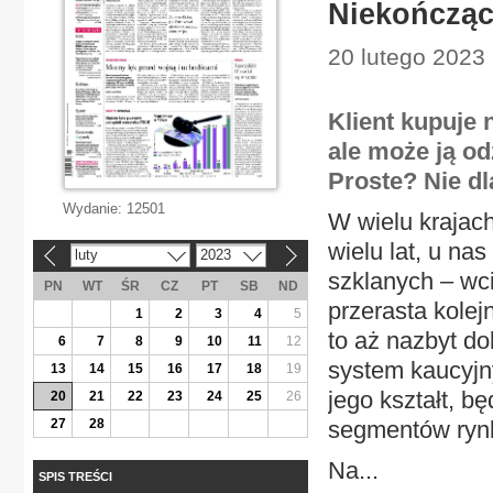
Niekończąc
20 lutego 2023 
Klient kupuje 
ale może ją od
Proste? Nie dl
Wydanie:
12501
W wielu krajac
wielu lat, u na
luty
2023
«
»
szklanych – wci
PN
WT
ŚR
CZ
PT
SB
ND
przerasta kolej
1
2
3
4
5
to aż nazbyt d
6
7
8
9
10
11
12
system kaucyjny
13
14
15
16
17
18
19
jego kształt, b
20
21
22
23
24
25
26
27
28
segmentów ryn
Na...
SPIS TREŚCI