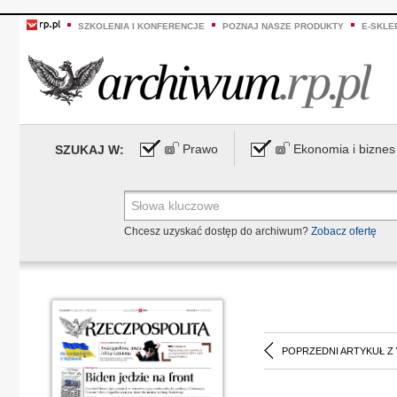
SZKOLENIA I KONFERENCJE
POZNAJ NASZE PRODUKTY
E-SKLE
Prawo
Ekonomia i biznes
SZUKAJ W:
Chcesz uzyskać dostęp do archiwum?
Zobacz ofertę
POPRZEDNI ARTYKUŁ Z