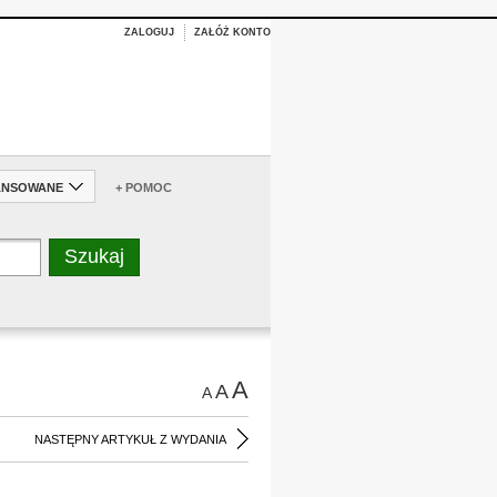
ZALOGUJ
ZAŁÓŻ KONTO
ANSOWANE
+ POMOC
A
A
A
NASTĘPNY ARTYKUŁ Z WYDANIA