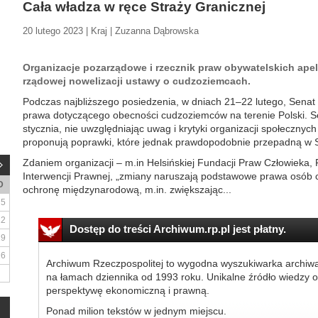
Cała władza w ręce Straży Granicznej
20 lutego 2023 | Kraj | Zuzanna Dąbrowska
Organizacje pozarządowe i rzecznik praw obywatelskich ape
rządowej nowelizacji ustawy o cudzoziemcach.
Podczas najbliższego posiedzenia, w dniach 21–22 lutego, Senat
prawa dotyczącego obecności cudzoziemców na terenie Polski. Se
stycznia, nie uwzględniając uwag i krytyki organizacji społecznyc
proponują poprawki, które jednak prawdopodobnie przepadną w 
Zdaniem organizacji – m.in Helsińskiej Fundacji Praw Człowieka, 
Interwencji Prawnej, „zmiany naruszają podstawowe prawa osób 
D
ochronę międzynarodową, m.in. zwiększając...
5
12
Dostęp do treści Archiwum.rp.pl jest płatny.
19
26
Archiwum Rzeczpospolitej to wygodna wyszukiwarka archiw
na łamach dziennika od 1993 roku. Unikalne źródło wiedzy o
perspektywę ekonomiczną i prawną.
Ponad milion tekstów w jednym miejscu.