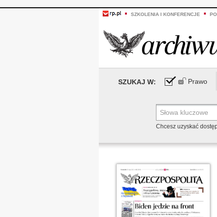
SZKOLENIA I KONFERENCJE
PO
Prawo
SZUKAJ W:
Chcesz uzyskać dostę