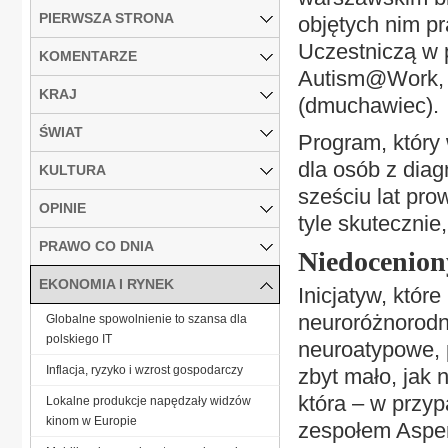
PIERWSZA STRONA
objętych nim p
Uczestniczą w 
KOMENTARZE
Autism@Work, 
KRAJ
(dmuchawiec).
ŚWIAT
Program, który 
dla osób z dia
KULTURA
sześciu lat pro
OPINIE
tyle skutecznie
PRAWO CO DNIA
Niedocenion
EKONOMIA I RYNEK
Inicjatyw, które
neuroróżnorodn
Globalne spowolnienie to szansa dla
polskiego IT
neuroatypowe, 
Inflacja, ryzyko i wzrost gospodarczy
zbyt mało, jak n
która – w przy
Lokalne produkcje napędzały widzów
kinom w Europie
zespołem Asper