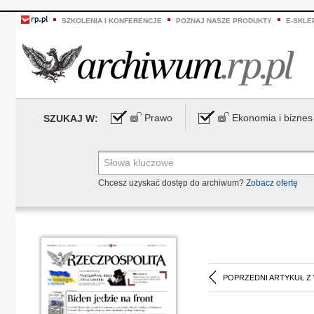
SZKOLENIA I KONFERENCJE
POZNAJ NASZE PRODUKTY
E-SKLE
Prawo
Ekonomia i biznes
SZUKAJ W:
Chcesz uzyskać dostęp do archiwum?
Zobacz ofertę
POPRZEDNI ARTYKUŁ Z