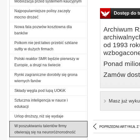
Mobilizacja przed systemem kaucyjnym
Najpopularniejsze polisy zaczęły
Dostęp do tr
mocno drożeć
Nowa fala pozwów kosztowna dla
Archiwum Rz
banków
archiwalnyc
Polkom nie jest łatwo przebić szklane
od 1993 roku
sufity w dużych firmach
wzbogacone
Polski reaktor SMR będzie pierwszy w
Ponad milio
Europie, a drugi na świecie
Zamów dostę
Rynki zagraniczne dorobiły się grona
wiernych fanów
Składy węgla pod lupą UOKiK
Sztuczna inteligencja w nauce i
Masz już wyku
edukacji
Urlop droższy, niż się wydaje
W poszukiwaniu talentów firmy
POPRZEDNI ARTYKUŁ Z
otwierają się na neuroróżnorodność