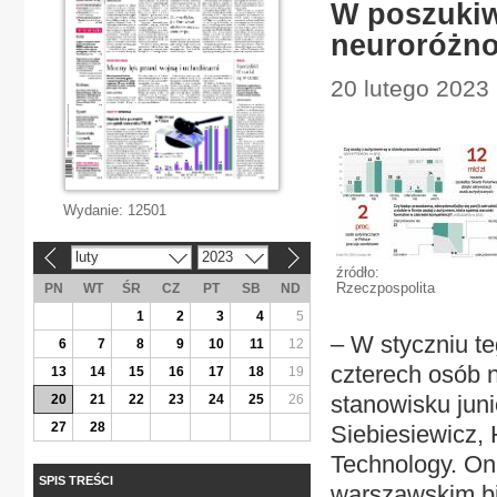
W poszukiwa
neuroróżn
20 lutego 2023 
Wydanie:
12501
luty
2023
«
»
źródło:
Rzeczpospolita
PN
WT
ŚR
CZ
PT
SB
ND
1
2
3
4
5
– W styczniu t
6
7
8
9
10
11
12
czterech osób n
13
14
15
16
17
18
19
stanowisku juni
20
21
22
23
24
25
26
27
28
Siebiesiewicz,
Technology. Onb
SPIS TREŚCI
warszawskim bi