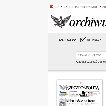
SZKOLENIA I KONFERENCJE
PO
Prawo
SZUKAJ W:
Chcesz uzyskać dostę