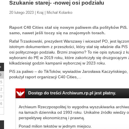
Szukanie starej- -nowej osi podziału
20 lutego 2023 | Kraj | Michał Kolanko
Raport C40 Cities stał się nowym paliwem dla polityków PiS
samo, nawet jeśli toczy się na znajomych torach.
Rafał Trzaskowski, prezydent Warszawy i wiceszef PO, jest łączo
istotnym dokumentem z przeszłości, który stał się właśnie dla Pi
osi politycznego podziału. Brzmi znajomo? To nie opis sytuacji z
wyborami do PE w 2019 roku, które zakończyły się druzgocącym z
kilkadziesiąt godzin kampanii wyborczej w 2023 roku.
PiS za paliwo – do TikToków, wywiadów Jarosława Kaczyńskiego, 
D
posłużył raport organizacji C40 Cities,...
5
12
Dostęp do treści Archiwum.rp.pl jest płatny.
19
26
Archiwum Rzeczpospolitej to wygodna wyszukiwarka archiw
na łamach dziennika od 1993 roku. Unikalne źródło wiedzy o
perspektywę ekonomiczną i prawną.
Ponad milion tekstów w jednym miejscu.