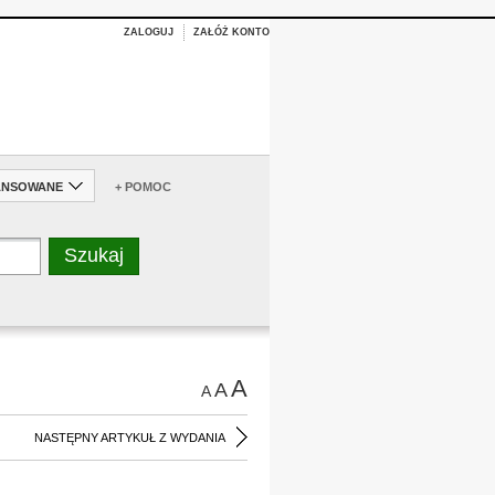
ZALOGUJ
ZAŁÓŻ KONTO
ANSOWANE
+ POMOC
A
A
A
NASTĘPNY ARTYKUŁ Z WYDANIA