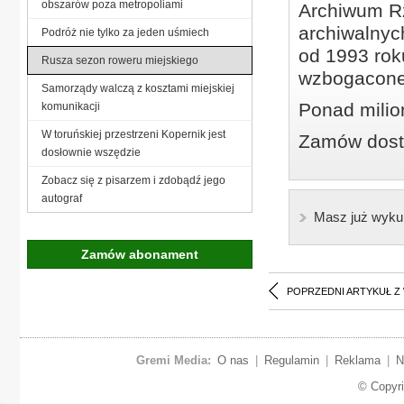
obszarów poza metropoliami
Archiwum Rz
archiwalnyc
Podróż nie tylko za jeden uśmiech
od 1993 roku
Rusza sezon roweru miejskiego
wzbogacone
Samorządy walczą z kosztami miejskiej
Ponad milio
komunikacji
W toruńskiej przestrzeni Kopernik jest
Zamów dostę
dosłownie wszędzie
Zobacz się z pisarzem i zdobądź jego
autograf
Masz już wyku
Zamów abonament
POPRZEDNI ARTYKUŁ Z
Gremi Media:
O nas
|
Regulamin
|
Reklama
|
N
© Copyr