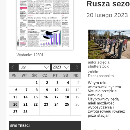
Rusza sezo
20 lutego 2023
Wydanie:
12501
autor zdjęcia:
shutterstock
luty
2023
«
»
źródło:
PN
WT
ŚR
CZ
PT
SB
ND
Rzeczpospolita
1
2
3
4
5
W tym roku
warszawski system
6
7
8
9
10
11
12
Veturilo przejdzie
ewolucję.
13
14
15
16
17
18
19
Użytkownicy będą
mieli możliwość
20
21
22
23
24
25
26
wypożyczenia i
zwrotu roweru również
27
28
poza stacjami
SPIS TREŚCI