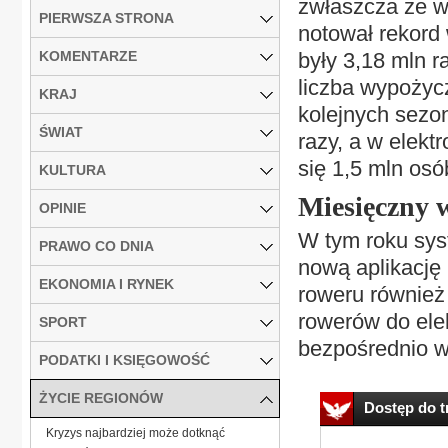
zwłaszcza że wa
PIERWSZA STRONA
notował rekord
KOMENTARZE
były 3,18 mln r
liczba wypożyc
KRAJ
kolejnych sezo
ŚWIAT
razy, a w elekt
się 1,5 mln osó
KULTURA
Miesięczny
OPINIE
W tym roku sys
PRAWO CO DNIA
nową aplikację 
EKONOMIA I RYNEK
roweru również
rowerów do ele
SPORT
bezpośrednio w 
PODATKI I KSIĘGOWOŚĆ
ŻYCIE REGIONÓW
Dostęp do tr
Kryzys najbardziej może dotknąć