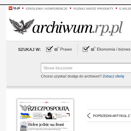
SZKOLENIA I KONFERENCJE
POZNAJ NASZE PRODUKTY
E-SKLE
Prawo
Ekonomia i biznes
SZUKAJ W:
Chcesz uzyskać dostęp do archiwum?
Zobacz ofertę
POPRZEDNI ARTYKUŁ Z