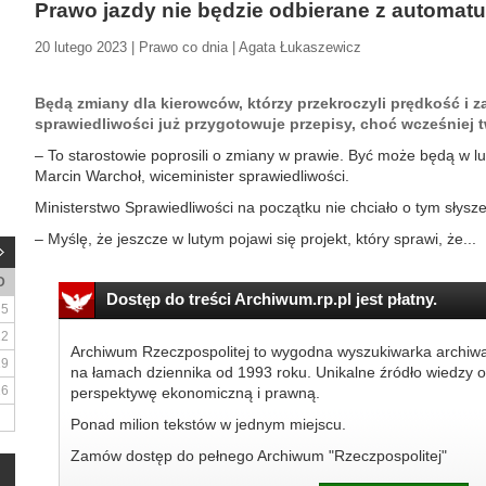
Prawo jazdy nie będzie odbierane z automatu
20 lutego 2023 | Prawo co dnia | Agata Łukaszewicz
Będą zmiany dla kierowców, którzy przekroczyli prędkość i z
sprawiedliwości już przygotowuje przepisy, choć wcześniej tw
– To starostowie poprosili o zmiany w prawie. Być może będą w lu
Marcin Warchoł, wiceminister sprawiedliwości.
Ministerstwo Sprawiedliwości na początku nie chciało o tym słysze
– Myślę, że jeszcze w lutym pojawi się projekt, który sprawi, że...
D
Dostęp do treści Archiwum.rp.pl jest płatny.
5
12
Archiwum Rzeczpospolitej to wygodna wyszukiwarka archiw
19
na łamach dziennika od 1993 roku. Unikalne źródło wiedzy o
26
perspektywę ekonomiczną i prawną.
Ponad milion tekstów w jednym miejscu.
Zamów dostęp do pełnego Archiwum "Rzeczpospolitej"