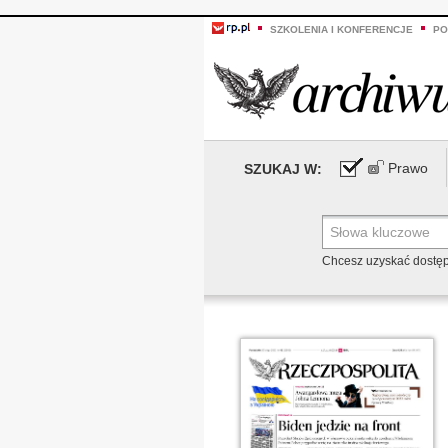
SZKOLENIA I KONFERENCJE
PO
Prawo
SZUKAJ W:
Chcesz uzyskać dostę