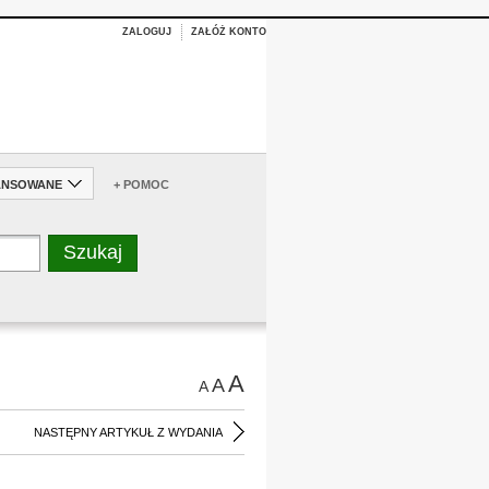
ZALOGUJ
ZAŁÓŻ KONTO
ANSOWANE
+ POMOC
A
A
A
NASTĘPNY ARTYKUŁ Z WYDANIA