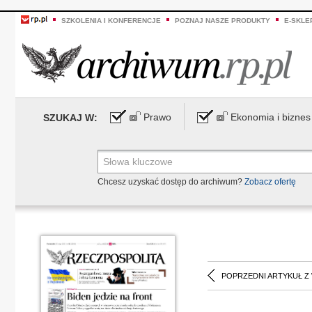
SZKOLENIA I KONFERENCJE
POZNAJ NASZE PRODUKTY
E-SKLE
Prawo
Ekonomia i biznes
SZUKAJ W:
Chcesz uzyskać dostęp do archiwum?
Zobacz ofertę
POPRZEDNI ARTYKUŁ Z