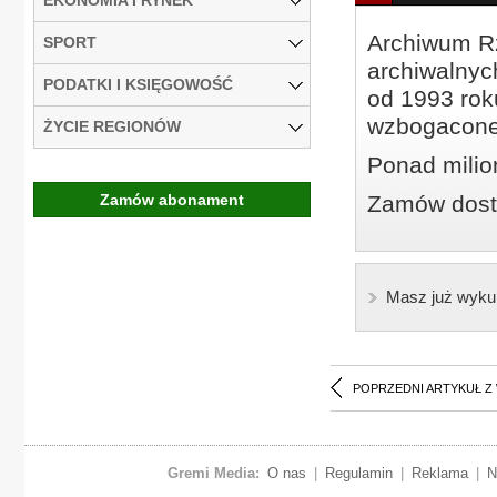
Archiwum Rz
SPORT
archiwalnyc
PODATKI I KSIĘGOWOŚĆ
od 1993 roku
wzbogacone
ŻYCIE REGIONÓW
Ponad milio
Zamów abonament
Zamów dostę
Masz już wyku
POPRZEDNI ARTYKUŁ Z
Gremi Media:
O nas
|
Regulamin
|
Reklama
|
N