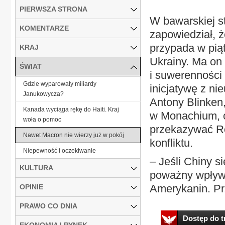
PIERWSZA STRONA
W bawarskiej st
KOMENTARZE
zapowiedział, ż
przypada w piąt
KRAJ
Ukrainy. Ma on o
ŚWIAT
i suwerenności
Gdzie wyparowały miliardy
inicjatywę z ni
Janukowycza?
Antony Blinken,
Kanada wyciąga rękę do Haiti. Kraj
w Monachium, o
woła o pomoc
przekazywać Ro
Nawet Macron nie wierzy już w pokój
konfliktu.
Niepewność i oczekiwanie
– Jeśli Chiny s
KULTURA
poważny wpływ 
Amerykanin. Przy
OPINIE
PRAWO CO DNIA
Dostęp do tr
EKONOMIA I RYNEK