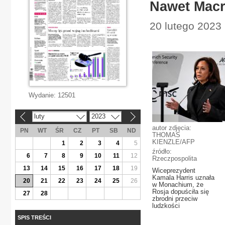
Nawet Macr
20 lutego 2023 |
Wydanie:
12501
luty
2023
«
»
autor zdjęcia:
PN
WT
ŚR
CZ
PT
SB
ND
THOMAS
KIENZLE/AFP
1
2
3
4
5
źródło:
6
7
8
9
10
11
12
Rzeczpospolita
13
14
15
16
17
18
19
Wiceprezydent
Kamala Harris uznała
20
21
22
23
24
25
26
w Monachium, że
Rosja dopuściła się
27
28
zbrodni przeciw
ludzkości
SPIS TREŚCI