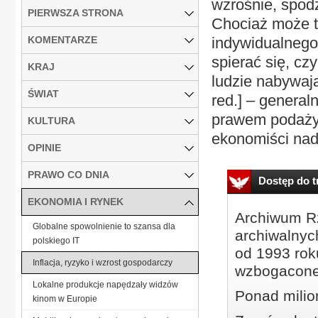
wzrośnie, spodz
PIERWSZA STRONA
Chociaż może t
KOMENTARZE
indywidualnego 
spierać się, cz
KRAJ
ludzie nabywają
ŚWIAT
red.] – general
prawem podaży i
KULTURA
ekonomiści nada
OPINIE
PRAWO CO DNIA
Dostęp do tr
EKONOMIA I RYNEK
Archiwum Rz
Globalne spowolnienie to szansa dla
archiwalnyc
polskiego IT
od 1993 roku
Inflacja, ryzyko i wzrost gospodarczy
wzbogacone
Lokalne produkcje napędzały widzów
Ponad milio
kinom w Europie