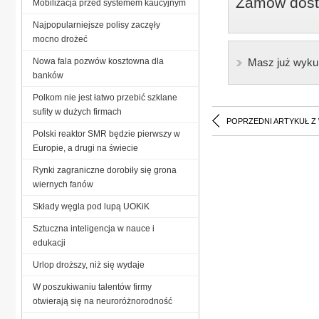
Zamów dostę
Mobilizacja przed systemem kaucyjnym
Najpopularniejsze polisy zaczęły
mocno drożeć
Nowa fala pozwów kosztowna dla
Masz już wyku
banków
Polkom nie jest łatwo przebić szklane
sufity w dużych firmach
POPRZEDNI ARTYKUŁ Z
Polski reaktor SMR będzie pierwszy w
Europie, a drugi na świecie
Rynki zagraniczne dorobiły się grona
wiernych fanów
Składy węgla pod lupą UOKiK
Sztuczna inteligencja w nauce i
edukacji
Urlop droższy, niż się wydaje
W poszukiwaniu talentów firmy
otwierają się na neuroróżnorodność