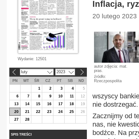
Inflacja, r
20 lutego 2023 
Wydanie:
12501
autor zdjęcia: mat.
pras.
luty
2023
«
»
źródło:
PN
WT
ŚR
CZ
PT
SB
ND
Rzeczpospolita
1
2
3
4
5
wszyscy bankier
6
7
8
9
10
11
12
nie dostrzegać.
13
14
15
16
17
18
19
20
21
22
23
24
25
26
Zacznijmy od te
27
28
nas, nie kwest
bodźce. Na przy
SPIS TREŚCI