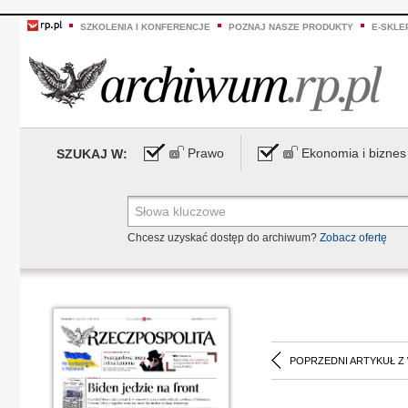
SZKOLENIA I KONFERENCJE
POZNAJ NASZE PRODUKTY
E-SKLE
Prawo
Ekonomia i biznes
SZUKAJ W:
Chcesz uzyskać dostęp do archiwum?
Zobacz ofertę
POPRZEDNI ARTYKUŁ Z