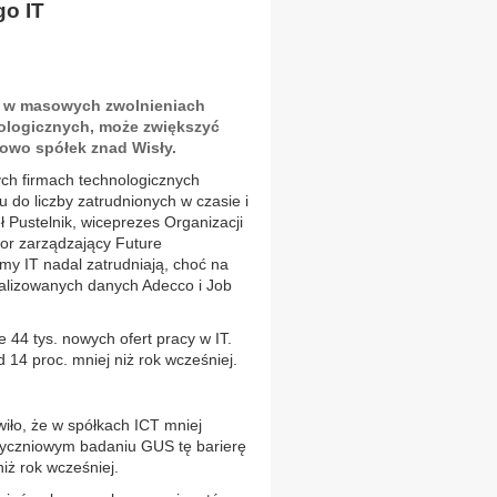
go IT
na w masowych zwolnieniach
ologicznych, może zwiększyć
owo spółek znad Wisły.
ch firmach technologicznych
u do liczby zatrudnionych w czasie i
 Pustelnik, wiceprezes Organizacji
or zarządzający Future
my IT nadal zatrudniają, choć na
ualizowanych danych Adecco i Job
e 44 tys. nowych ofert pracy w IT.
d 14 proc. mniej niż rok wcześniej.
iło, że w spółkach ICT mniej
styczniowym badaniu GUS tę barierę
niż rok wcześniej.