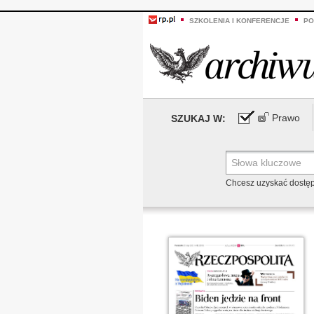
SZKOLENIA I KONFERENCJE
PO
Prawo
SZUKAJ W:
Chcesz uzyskać dostę