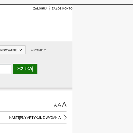
ZALOGUJ
ZAŁÓŻ KONTO
ANSOWANE
+ POMOC
A
A
A
NASTĘPNY ARTYKUŁ Z WYDANIA