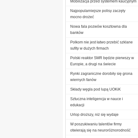
Mobilizacja przed systemem kaucyjnym
Najpopularniejsze polisy zaczęły
mocno drożeć
Nowa fala pozwów kosztowna dla
banków
Polkom nie jest łatwo przebić szklane
sufity w dużych firmach
Polski reaktor SMR będzie pierwszy w
Europie, a drugi na świecie
Rynki zagraniczne dorobiły się grona
wiernych fanów
Składy węgla pod lupą UOKiK
Sztuczna inteligencja w nauce i
edukacji
Urlop droższy, niż się wydaje
W poszukiwaniu talentów firmy
otwierają się na neuroróżnorodność