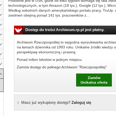
Podobnie jest w USA, gdzie od kilku tygodni wzmaga się fala zwo
technologicznych, w tym Amazon (18 tys.), Google (12 tys.), Microso
Według sobotnich danych amerykańskiego portalu pracy, TruUp, 
zwolnień obejmą ponad 141 tys. pracowników z...
Dostęp do treści Archiwum.rp.pl jest płatny.
Archiwum Rzeczpospolitej to wygodna wyszukiwarka archiw
na łamach dziennika od 1993 roku. Unikalne źródło wiedzy o
perspektywę ekonomiczną i prawną.
Ponad milion tekstów w jednym miejscu.
Zamów dostęp do pełnego Archiwum "Rzeczpospolitej"
Zamów
Unikalna oferta
Masz już wykupiony dostęp?
Zaloguj się