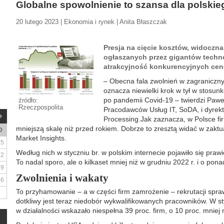
Globalne spowolnienie to szansa dla polskie
20 lutego 2023 | Ekonomia i rynek | Anita Błaszczak
Presja na cięcie kosztów, widocz
ogłaszanych przez gigantów techn
atrakcyjność konkurencyjnych cen
– Obecna fala zwolnień w zagraniczny
oznacza niewielki krok w tył w stosunk
po pandemii Covid-19 – twierdzi Paweł
źródło:
Rzeczpospolita
Pracodawców Usług IT, SoDA, i dyrekt
Processing.Jak zaznacza, w Polsce fir
mniejszą skalę niż przed rokiem. Dobrze to zresztą widać w zakt
D
Market Insights.
5
Według nich w styczniu br. w polskim internecie pojawiło się prawi
12
To nadal sporo, ale o kilkaset mniej niż w grudniu 2022 r. i o pona
19
Zwolnienia i wakaty
26
To przyhamowanie – a w części firm zamrożenie – rekrutacji spraw
dotkliwy jest teraz niedobór wykwalifikowanych pracowników. W 
w działalności wskazało niespełna 39 proc. firm, o 10 proc. mniej 