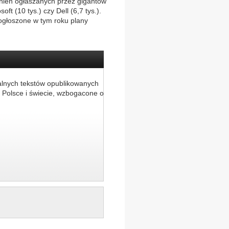
lnień ogłaszanych przez gigantów
ft (10 tys.) czy Dell (6,7 tys.).
ogłoszone w tym roku plany
alnych tekstów opublikowanych
 Polsce i świecie, wzbogacone o