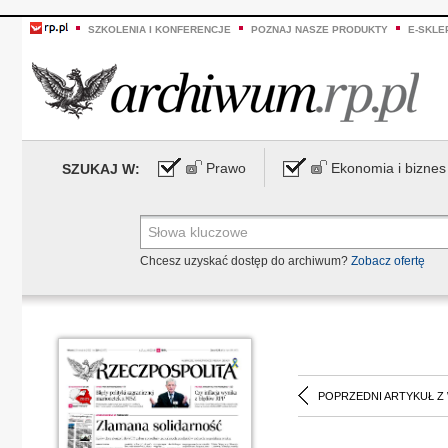
SZKOLENIA I KONFERENCJE
POZNAJ NASZE PRODUKTY
E-SKLE
Prawo
Ekonomia i biznes
SZUKAJ W:
Chcesz uzyskać dostęp do archiwum?
Zobacz ofertę
POPRZEDNI ARTYKUŁ Z