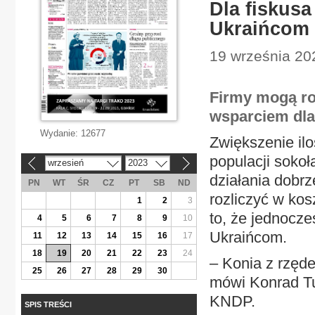
Dla fiskusa
Ukraińcom
19 września 20
Firmy mogą ro
wsparciem dla
Wydanie:
12677
Zwiększenie ilo
populacji sokoł
wrzesień
2023
«
»
działania dobrz
PN
WT
ŚR
CZ
PT
SB
ND
rozliczyć w kos
1
2
3
to, że jednocze
4
5
6
7
8
9
10
Ukraińcom.
11
12
13
14
15
16
17
18
19
20
21
22
23
24
– Konia z rzęde
25
26
27
28
29
30
mówi Konrad Tu
KNDP.
SPIS TREŚCI