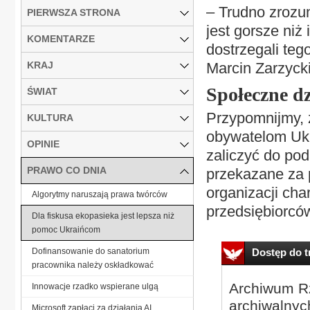
– Trudno zrozu
PIERWSZA STRONA
jest gorsze niż
KOMENTARZE
dostrzegali teg
KRAJ
Marcin Zarzyck
Społeczne dz
ŚWIAT
Przypomnijmy, 
KULTURA
obywatelom Ukr
OPINIE
zaliczyć do po
PRAWO CO DNIA
przekazane za 
organizacji ch
Algorytmy naruszają prawa twórców
przedsiębiorców
Dla fiskusa ekopasieka jest lepsza niż
pomoc Ukraińcom
Dofinansowanie do sanatorium
Dostęp do tr
pracownika należy oskładkować
Archiwum Rz
Innowacje rzadko wspierane ulgą
archiwalnyc
Microsoft zapłaci za działania AI