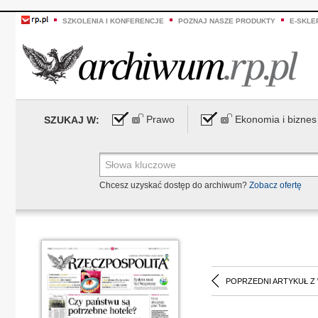
SZKOLENIA I KONFERENCJE
POZNAJ NASZE PRODUKTY
E-SKLE
Prawo
Ekonomia i biznes
SZUKAJ W:
Chcesz uzyskać dostęp do archiwum?
Zobacz ofertę
POPRZEDNI ARTYKUŁ Z