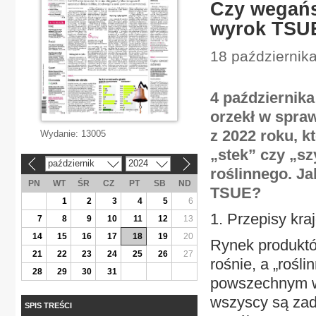
Czy wegańs
wyrok TSU
18 października
4 października
orzekł w spra
z 2022 roku, k
Wydanie:
13005
„stek” czy „s
październik
2024
«
»
roślinnego. Ja
PN
WT
ŚR
CZ
PT
SB
ND
TSUE?
1
2
3
4
5
6
1. Przepisy kr
7
8
9
10
11
12
13
14
15
16
17
18
19
20
Rynek produktó
21
22
23
24
25
26
27
rośnie, a „rośl
28
29
30
31
powszechnym w
wszyscy są zado
SPIS TREŚCI