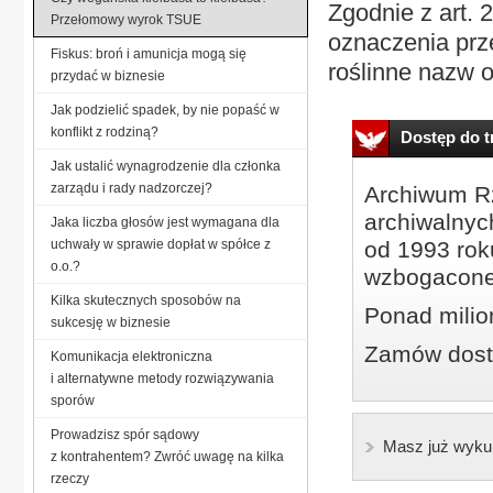
Zgodnie z art. 
Przełomowy wyrok TSUE
oznaczenia prz
Fiskus: broń i amunicja mogą się
roślinne nazw o
przydać w biznesie
Jak podzielić spadek, by nie popaść w
konflikt z rodziną?
Dostęp do tr
Jak ustalić wynagrodzenie dla członka
zarządu i rady nadzorczej?
Archiwum Rz
archiwalnyc
Jaka liczba głosów jest wymagana dla
uchwały w sprawie dopłat w spółce z
od 1993 roku
o.o.?
wzbogacone
Kilka skutecznych sposobów na
Ponad milio
sukcesję w biznesie
Zamów dostę
Komunikacja elektroniczna
i alternatywne metody rozwiązywania
sporów
Prowadzisz spór sądowy
Masz już wyku
z kontrahentem? Zwróć uwagę na kilka
rzeczy