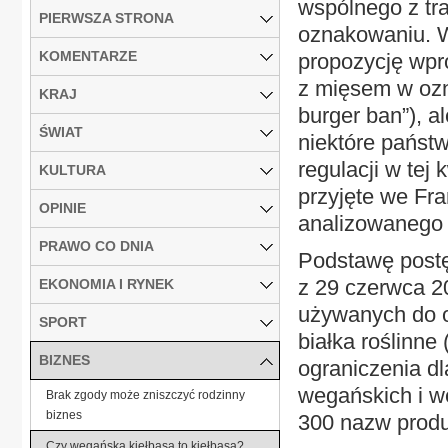
wspólnego z tra
PIERWSZA STRONA
oznakowaniu. W
KOMENTARZE
propozycję wpr
z mięsem w ozn
KRAJ
burger ban”), a
ŚWIAT
niektóre państ
regulacji w tej
KULTURA
przyjęte we Fra
OPINIE
analizowanego 
PRAWO CO DNIA
Podstawę postę
z 29 czerwca 2
EKONOMIA I RYNEK
używanych do 
SPORT
białka roślinne
BIZNES
ograniczenia d
wegańskich i w
Brak zgody może zniszczyć rodzinny
biznes
300 nazw prod
Czy wegańska kiełbasa to kiełbasa?