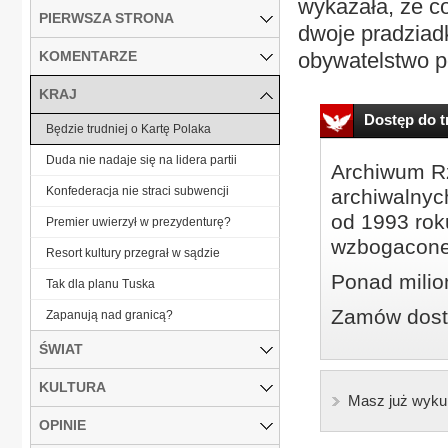
wykazała, że co
PIERWSZA STRONA
dwoje pradziadk
KOMENTARZE
obywatelstwo po
KRAJ
Dostęp do tr
Będzie trudniej o Kartę Polaka
Duda nie nadaje się na lidera partii
Archiwum Rz
Konfederacja nie straci subwencji
archiwalnyc
od 1993 roku
Premier uwierzył w prezydenturę?
wzbogacone
Resort kultury przegrał w sądzie
Ponad milio
Tak dla planu Tuska
Zamów dostę
Zapanują nad granicą?
ŚWIAT
KULTURA
Masz już wyku
OPINIE