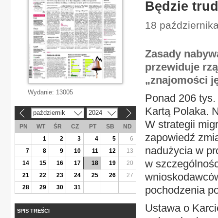
Będzie trud
18 października
Zasady nabywa
przewiduje rz
„znajomości j
Wydanie:
13005
Ponad 206 tys.
Kartą Polaka. N
październik
2024
«
»
W strategii mig
PN
WT
ŚR
CZ
PT
SB
ND
zapowiedź zmia
1
2
3
4
5
6
nadużycia w pro
7
8
9
10
11
12
13
w szczególnośc
14
15
16
17
18
19
20
wnioskodawców
21
22
23
24
25
26
27
28
29
30
31
pochodzenia po
Ustawa o Karci
SPIS TREŚCI