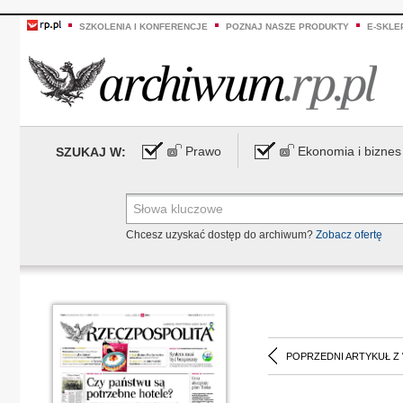
SZKOLENIA I KONFERENCJE
POZNAJ NASZE PRODUKTY
E-SKLE
Prawo
Ekonomia i biznes
SZUKAJ W:
Chcesz uzyskać dostęp do archiwum?
Zobacz ofertę
POPRZEDNI ARTYKUŁ Z