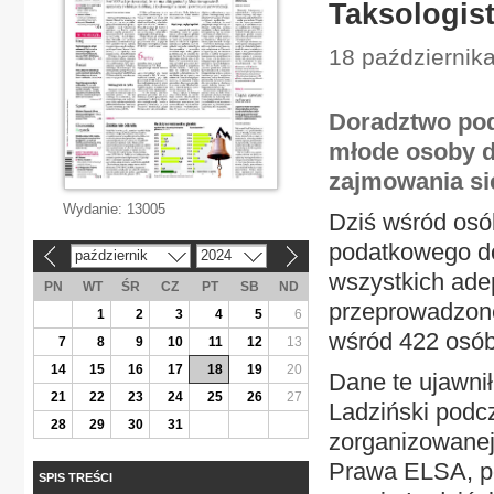
Taksologist
18 październik
Doradztwo pod
młode osoby d
zajmowania si
Wydanie:
13005
Dziś wśród osó
podatkowego do
październik
2024
«
»
wszystkich ade
PN
WT
ŚR
CZ
PT
SB
ND
przeprowadzon
1
2
3
4
5
6
wśród 422 osób
7
8
9
10
11
12
13
14
15
16
17
18
19
20
Dane te ujawni
21
22
23
24
25
26
27
Ladziński podc
28
29
30
31
zorganizowanej
Prawa ELSA, po
SPIS TREŚCI