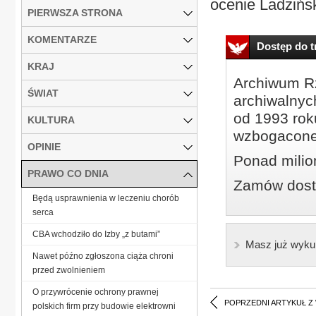
ocenie Ladziński
PIERWSZA STRONA
KOMENTARZE
Dostęp do tr
KRAJ
Archiwum Rz
ŚWIAT
archiwalnyc
od 1993 roku
KULTURA
wzbogacone
OPINIE
Ponad milio
PRAWO CO DNIA
Zamów dostę
Będą usprawnienia w leczeniu chorób
serca
CBA wchodziło do Izby „z butami”
Masz już wyku
Nawet późno zgłoszona ciąża chroni
przed zwolnieniem
O przywrócenie ochrony prawnej
POPRZEDNI ARTYKUŁ Z
polskich firm przy budowie elektrowni