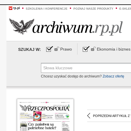
SZKOLENIA I KONFERENCJE
POZNAJ NASZE PRODUKTY
E-SKLE
Prawo
Ekonomia i biznes
SZUKAJ W:
Chcesz uzyskać dostęp do archiwum?
Zobacz ofertę
POPRZEDNI ARTYKUŁ Z