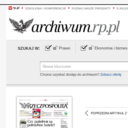
SZKOLENIA I KONFERENCJE
POZNAJ NASZE PRODUKTY
E-SKLE
Prawo
Ekonomia i biznes
SZUKAJ W:
Chcesz uzyskać dostęp do archiwum?
Zobacz ofertę
POPRZEDNI ARTYKUŁ Z