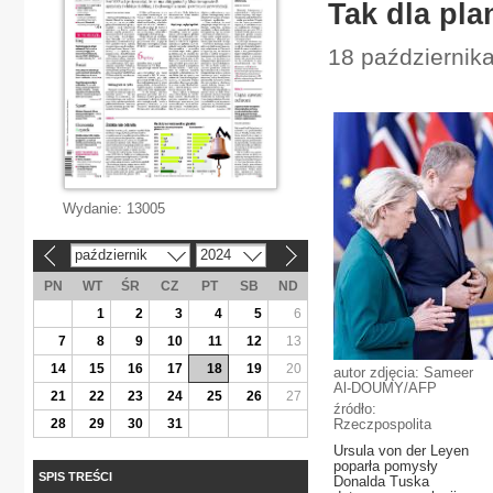
Tak dla pl
18 października
Wydanie:
13005
październik
2024
«
»
PN
WT
ŚR
CZ
PT
SB
ND
1
2
3
4
5
6
7
8
9
10
11
12
13
14
15
16
17
18
19
20
autor zdjęcia: Sameer
Al-DOUMY/AFP
21
22
23
24
25
26
27
źródło:
28
29
30
31
Rzeczpospolita
Ursula von der Leyen
poparła pomysły
SPIS TREŚCI
Donalda Tuska