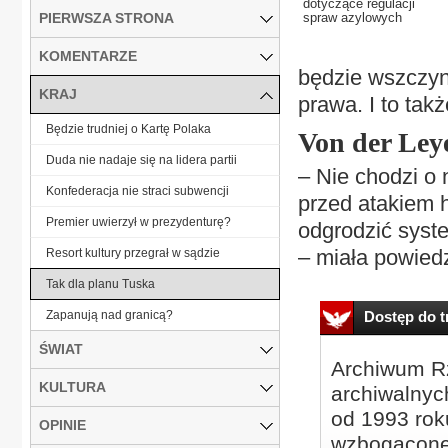
dotyczące regulacji
PIERWSZA STRONA
spraw azylowych
KOMENTARZE
będzie wszczyn
KRAJ
prawa. I to tak
Będzie trudniej o Kartę Polaka
Von der Ley
Duda nie nadaje się na lidera partii
– Nie chodzi o 
Konfederacja nie straci subwencji
przed atakiem
Premier uwierzył w prezydenturę?
odgrodzić syst
– miała powiedz
Resort kultury przegrał w sądzie
Tak dla planu Tuska
Zapanują nad granicą?
Dostęp do tr
ŚWIAT
Archiwum Rz
KULTURA
archiwalnyc
od 1993 roku
OPINIE
wzbogacone