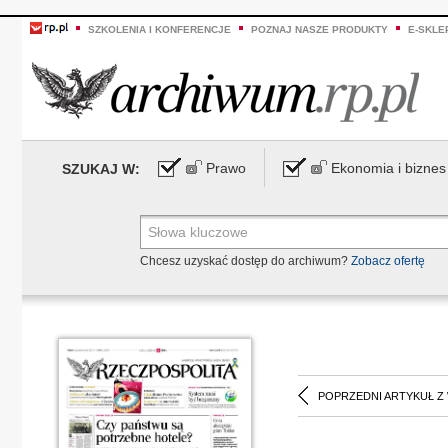
SZKOLENIA I KONFERENCJE
POZNAJ NASZE PRODUKTY
E-SKLE
Prawo
Ekonomia i biznes
SZUKAJ W:
Chcesz uzyskać dostęp do archiwum?
Zobacz ofertę
POPRZEDNI ARTYKUŁ Z