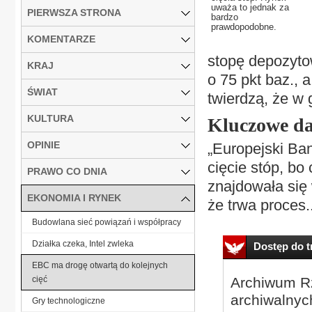
uważa to jednak za
PIERWSZA STRONA
bardzo
prawdopodobne.
KOMENTARZE
stopę depozytow
KRAJ
o 75 pkt baz., 
ŚWIAT
twierdzą, że w 
KULTURA
Kluczowe d
OPINIE
„Europejski Ban
cięcie stóp, bo 
PRAWO CO DNIA
znajdowała się 
EKONOMIA I RYNEK
że trwa proces..
Budowlana sieć powiązań i współpracy
Działka czeka, Intel zwleka
Dostęp do tr
EBC ma drogę otwartą do kolejnych
cięć
Archiwum Rz
archiwalnyc
Gry technologiczne