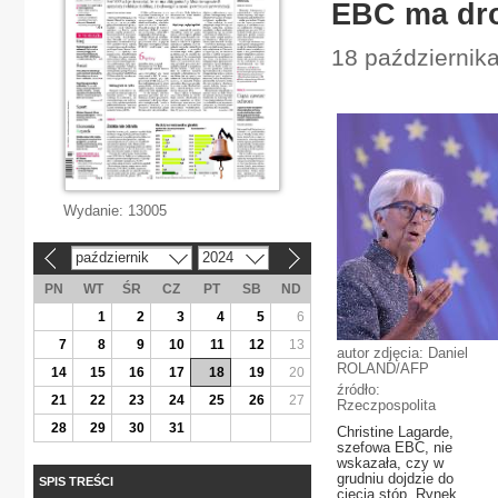
EBC ma dro
18 października
Wydanie:
13005
październik
2024
«
»
PN
WT
ŚR
CZ
PT
SB
ND
1
2
3
4
5
6
7
8
9
10
11
12
13
autor zdjęcia: Daniel
ROLAND/AFP
14
15
16
17
18
19
20
źródło:
21
22
23
24
25
26
27
Rzeczpospolita
28
29
30
31
Christine Lagarde,
szefowa EBC, nie
wskazała, czy w
grudniu dojdzie do
SPIS TREŚCI
cięcia stóp. Rynek