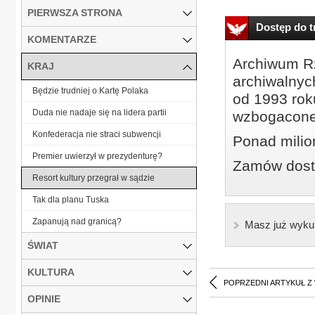
PIERWSZA STRONA
Dostęp do tr
KOMENTARZE
Archiwum Rz
KRAJ
archiwalnyc
Będzie trudniej o Kartę Polaka
od 1993 roku
Duda nie nadaje się na lidera partii
wzbogacone
Konfederacja nie straci subwencji
Ponad milio
Premier uwierzył w prezydenturę?
Zamów dostę
Resort kultury przegrał w sądzie
Tak dla planu Tuska
Zapanują nad granicą?
Masz już wyku
ŚWIAT
KULTURA
POPRZEDNI ARTYKUŁ Z
OPINIE