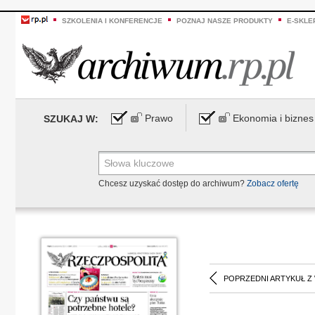
SZKOLENIA I KONFERENCJE
POZNAJ NASZE PRODUKTY
E-SKLE
Prawo
Ekonomia i biznes
SZUKAJ W:
Chcesz uzyskać dostęp do archiwum?
Zobacz ofertę
POPRZEDNI ARTYKUŁ Z