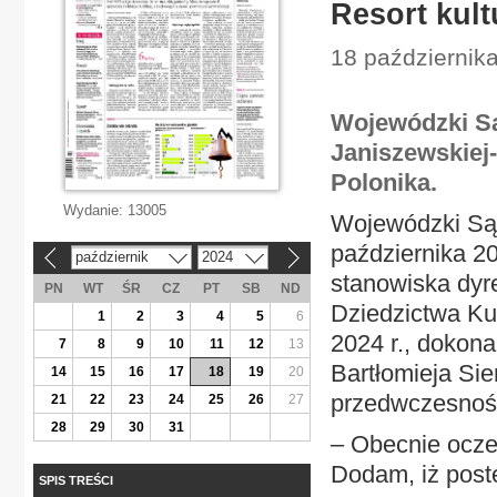
Resort kult
18 października
Wojewódzki Są
Janiszewskiej-
Polonika.
Wydanie:
13005
Wojewódzki Sąd
października 20
październik
2024
«
»
stanowiska dyr
PN
WT
ŚR
CZ
PT
SB
ND
Dziedzictwa Ku
1
2
3
4
5
6
2024 r., dokona
7
8
9
10
11
12
13
Bartłomieja Sie
14
15
16
17
18
19
20
przedwczesność
21
22
23
24
25
26
27
28
29
30
31
– Obecnie ocze
Dodam, iż post
SPIS TREŚCI