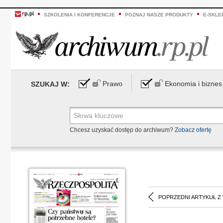
SZKOLENIA I KONFERENCJE
POZNAJ NASZE PRODUKTY
E-SKLE
Prawo
Ekonomia i biznes
SZUKAJ W:
Chcesz uzyskać dostęp do archiwum?
Zobacz ofertę
POPRZEDNI ARTYKUŁ Z