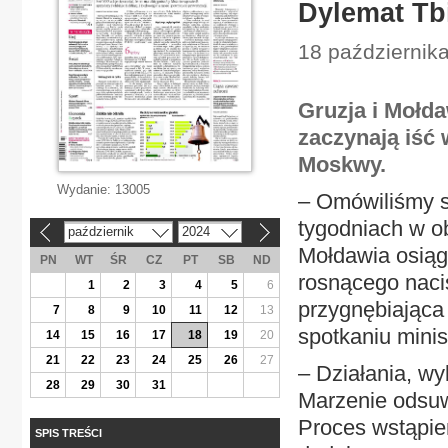
Dylemat Tbi
18 października
Gruzja i Mołda
zaczynają iść w
Moskwy.
Wydanie:
13005
– Omówiliśmy sy
tygodniach w o
październik
2024
«
»
Mołdawia osiąg
PN
WT
ŚR
CZ
PT
SB
ND
rosnącego nacis
1
2
3
4
5
6
przygnębiająca 
7
8
9
10
11
12
13
spotkaniu mini
14
15
16
17
18
19
20
21
22
23
24
25
26
27
– Działania, wy
28
29
30
31
Marzenie odsuw
Proces wstąpien
SPIS TREŚCI