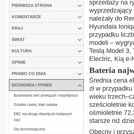
sprzedaży na r
PIERWSZA STRONA
wyprzedzający 
KOMENTARZE
należały do Re
Hyundaia Ioniq
KRAJ
przypadku licz
ŚWIAT
modeli – wygry
Teslą Model 3,
KULTURA
Electric, Kią e-
OPINIE
Bateria najw
PRAWO CO DNIA
Średnia cena el
EKONOMIA I RYNEK
zł w przypadku 
wieku trzech–czt
Budowlana sieć powiązań i współpracy
sześcioletnie k
Działka czeka, Intel zwleka
ośmioletnie 72,3
EBC ma drogę otwartą do kolejnych
starsze niż dzie
cięć
Gry technologiczne
Obecny i przysz