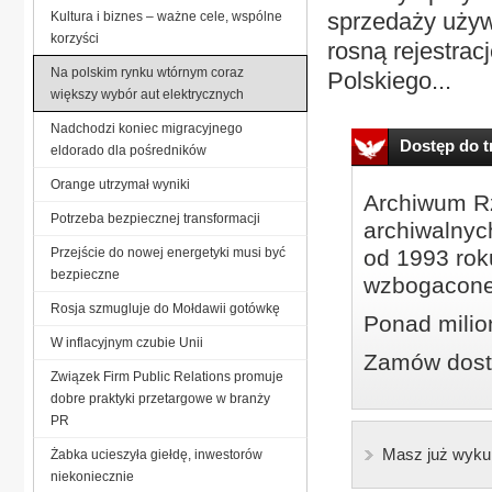
sprzedaży używ
Kultura i biznes – ważne cele, wspólne
korzyści
rosną rejestrac
Na polskim rynku wtórnym coraz
Polskiego...
większy wybór aut elektrycznych
Nadchodzi koniec migracyjnego
Dostęp do tr
eldorado dla pośredników
Orange utrzymał wyniki
Archiwum Rz
Potrzeba bezpiecznej transformacji
archiwalnyc
Przejście do nowej energetyki musi być
od 1993 roku
bezpieczne
wzbogacone
Rosja szmugluje do Mołdawii gotówkę
Ponad milio
W inflacyjnym czubie Unii
Zamów dostę
Związek Firm Public Relations promuje
dobre praktyki przetargowe w branży
PR
Masz już wyku
Żabka ucieszyła giełdę, inwestorów
niekoniecznie