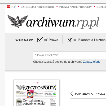
SZKOLENIA I KONFERENCJE
POZNAJ NASZE PRODUKTY
E-SKLE
Prawo
Ekonomia i biznes
SZUKAJ W:
Chcesz uzyskać dostęp do archiwum?
Zobacz ofertę
POPRZEDNI ARTYKUŁ Z