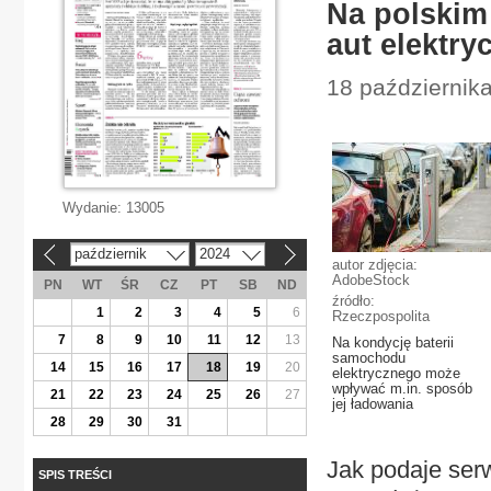
Na polskim
aut elektry
18 październik
Wydanie:
13005
październik
2024
«
»
autor zdjęcia:
AdobeStock
PN
WT
ŚR
CZ
PT
SB
ND
źródło:
1
2
3
4
5
6
Rzeczpospolita
7
8
9
10
11
12
13
Na kondycję baterii
samochodu
14
15
16
17
18
19
20
elektrycznego może
wpływać m.in. sposób
21
22
23
24
25
26
27
jej ładowania
28
29
30
31
Jak podaje serw
SPIS TREŚCI