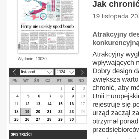
Jak chronić
19 listopada 20
Atrakcyjny de
konkurencyjną
Atrakcyjny wyg
Wydanie:
13030
wpływających n
Dobry design d
listopad
2024
«
»
zwiększa warto
PN
WT
ŚR
CZ
PT
SB
ND
chronić, aby mó
1
2
3
Unii Europejski
4
5
6
7
8
9
10
rejestruje się
11
12
13
14
15
16
17
urząd zaczął z
18
19
20
21
22
23
24
25
26
27
28
29
30
otrzymał ponad
przedsiębiorcó
SPIS TREŚCI