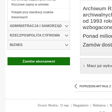
Kluczowe zapisy w umowie
Archiwum Rz
Pułapki przy rejestracji znaków
archiwalnyc
towarowych
od 1993 roku
ADMINISTRACJA I SAMORZĄD
wzbogacone
Ponad milio
RZECZPOSPOLITA CYFROWA
Zamów dostę
BIZNES
Zamów abonament
Masz już wyku
POPRZEDNI ARTYKUŁ Z
Gremi Media:
O nas
|
Regulamin
|
Reklama
|
N