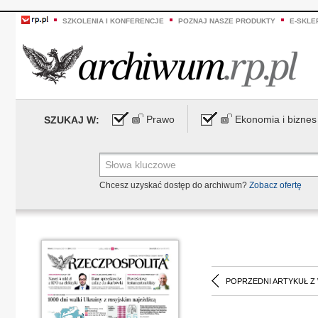
SZKOLENIA I KONFERENCJE
POZNAJ NASZE PRODUKTY
E-SKLE
Prawo
Ekonomia i biznes
SZUKAJ W:
Chcesz uzyskać dostęp do archiwum?
Zobacz ofertę
POPRZEDNI ARTYKUŁ Z