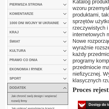
Katalog produkt
PIERWSZA STRONA
wzoru przemysł
KOMENTARZE
produktami, tak
sprzętów użytko
1000 DNI WOJNY W UKRAINIE
rzeczywistych i 
KRAJ
internetowych 
Nowe rozporządz
ŚWIAT
wyraźnie rozsze
KULTURA
każdy przedmiot
programy kompu
PRAWO CO DNIA
przedmiocie mat
EKONOMIA I RYNEK
niefizycznej. 
SPORT
klasycznych rzu
DODATEK
Proces rejestr
Jak chronić swój design i wspierać
rozwój firmy
Dostęp do tr
Jak uniknąć wygaśnięcia licencji: