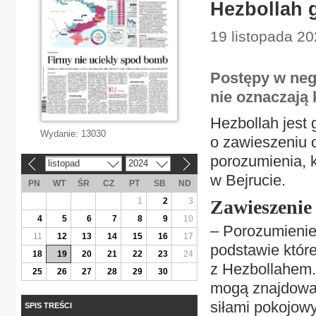
Hezbollah g
19 listopada 20
Postępy w neg
nie oznaczają 
Hezbollah jest
Wydanie:
13030
o zawieszeniu o
porozumienia, k
listopad
2024
«
»
w Bejrucie.
PN
WT
ŚR
CZ
PT
SB
ND
1
2
3
Zawieszenie
4
5
6
7
8
9
10
– Porozumienie
11
12
13
14
15
16
17
podstawie któr
18
19
20
21
22
23
24
z Hezbollahem. 
25
26
27
28
29
30
mogą znajdować
siłami pokojow
SPIS TREŚCI