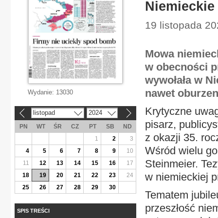
Niemieckie 
19 listopada 20
Mowa niemieck
w obecności p
wywołała w Ni
nawet oburzen
Wydanie:
13030
Krytyczne uwag
listopad
2024
«
»
pisarz, publicys
PN
WT
ŚR
CZ
PT
SB
ND
z okazji 35. ro
1
2
3
Wśród wielu go
4
5
6
7
8
9
10
Steinmeier. Te
11
12
13
14
15
16
17
w niemieckiej p
18
19
20
21
22
23
24
25
26
27
28
29
30
Tematem jubile
przeszłość niem
SPIS TREŚCI