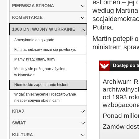
est omen ‒ jej 
PIERWSZA STRONA
według Martina 
KOMENTARZE
socjaldemokracj
Putina.
1000 DNI WOJNY W UKRAINIE
Martin potępił 
Amerykanie dają zgodę
ministrem spra
Fala uchodźców może się powtórzyć
Mamy straty, ofiary, ruiny
Dostęp do tr
Musimy się pożegnać z życiem
w kłamstwie
Archiwum Rz
Niemieckie zapominanie historii
archiwalnyc
Widać zniechęcenie i rozczarowanie
od 1993 roku
niespełnionymi obietnicami
wzbogacone
KRAJ
Ponad milio
ŚWIAT
Zamów dostę
KULTURA