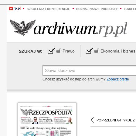
SZKOLENIA I KONFERENCJE
POZNAJ NASZE PRODUKTY
E-SKLE
Prawo
Ekonomia i biznes
SZUKAJ W:
Chcesz uzyskać dostęp do archiwum?
Zobacz ofertę
POPRZEDNI ARTYKUŁ Z