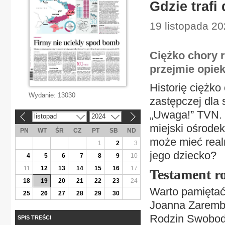
Gdzie trafi
19 listopada 2
Ciężko chory 
przejmie opiek
Historię ciężko
Wydanie:
13030
zastępczej dla 
„Uwaga!” TVN. 
listopad
2024
«
»
miejski ośrode
PN
WT
ŚR
CZ
PT
SB
ND
może mieć realn
1
2
3
jego dziecko?
4
5
6
7
8
9
10
11
12
13
14
15
16
17
Testament ro
18
19
20
21
22
23
24
Warto pamiętać,
25
26
27
28
29
30
Joanna Zaremba
Rodzin Swoboda
SPIS TREŚCI