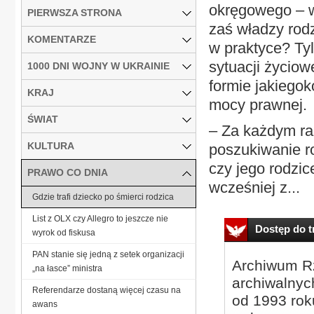
okręgowego – w 
PIERWSZA STRONA
zaś władzy rodz
KOMENTARZE
w praktyce? Tyl
sytuacji życiow
1000 DNI WOJNY W UKRAINIE
formie jakiegok
KRAJ
mocy prawnej.
ŚWIAT
– Za każdym ra
KULTURA
poszukiwanie r
czy jego rodzic
PRAWO CO DNIA
wcześniej z...
Gdzie trafi dziecko po śmierci rodzica
List z OLX czy Allegro to jeszcze nie
Dostęp do tr
wyrok od fiskusa
PAN stanie się jedną z setek organizacji
Archiwum Rz
„na łasce” ministra
archiwalnyc
Referendarze dostaną więcej czasu na
od 1993 roku
awans