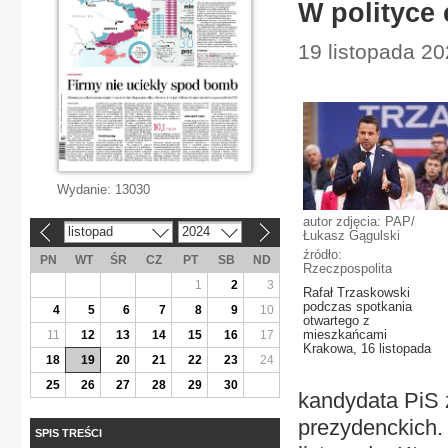
W polityce 
19 listopada 20
Wydanie:
13030
autor zdjęcia: PAP/
listopad
2024
«
»
Łukasz Gągulski
źródło:
PN
WT
ŚR
CZ
PT
SB
ND
Rzeczpospolita
1
2
3
Rafał Trzaskowski
podczas spotkania
4
5
6
7
8
9
10
otwartego z
mieszkańcami
11
12
13
14
15
16
17
Krakowa, 16 listopada
18
19
20
21
22
23
24
25
26
27
28
29
30
kandydata PiS z
prezydenckich.
SPIS TREŚCI