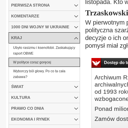
listopada. Kto 
PIERWSZA STRONA
Trzaskowski
KOMENTARZE
W pierwotnym p
1000 DNI WOJNY W UKRAINIE
polityczna sza
decyzje o ich o
KRAJ
pomysł miał zgł
Ubyło rasizmu i ksenofobii. Zaskakujący
raport OBWE
Dostęp do tr
W polityce coraz goręcej
Wyborczy ból głowy. Po co ta cała
Archiwum Rz
zabawa?
archiwalnyc
ŚWIAT
od 1993 roku
KULTURA
wzbogacone
Ponad milio
PRAWO CO DNIA
Zamów dostę
EKONOMIA I RYNEK