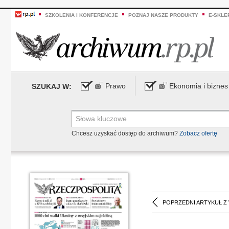
SZKOLENIA I KONFERENCJE
POZNAJ NASZE PRODUKTY
E-SKLE
Prawo
Ekonomia i biznes
SZUKAJ W:
Chcesz uzyskać dostęp do archiwum?
Zobacz ofertę
POPRZEDNI ARTYKUŁ Z