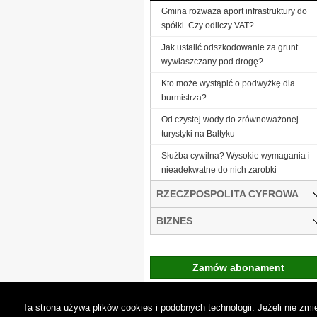
Gmina rozważa aport infrastruktury do
spółki. Czy odliczy VAT?
Jak ustalić odszkodowanie za grunt
wywłaszczany pod drogę?
Kto może wystąpić o podwyżkę dla
burmistrza?
Od czystej wody do zrównoważonej
turystyki na Bałtyku
Służba cywilna? Wysokie wymagania i
nieadekwatne do nich zarobki
RZECZPOSPOLITA CYFROWA
BIZNES
Zamów abonament
Gremi Media:
O n
Ta strona używa plików cookies i podobnych technologii. Jeżeli nie z