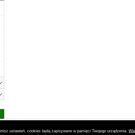
as
|
Regulamin
|
Reklama
|
Napisz do nas
|
Kontakt
|
Pliki cookies
|
Dek
mienisz ustawień, cookies będą zapisywane w pamięci Twojego urządzenia.
Wię