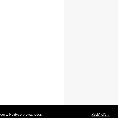
laracja dostępności
ZAMKNIJ
cej w Polityce prywatności
.