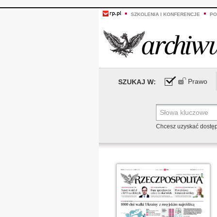
SZKOLENIA I KONFERENCJE
PO
Prawo
SZUKAJ W:
Chcesz uzyskać dostę