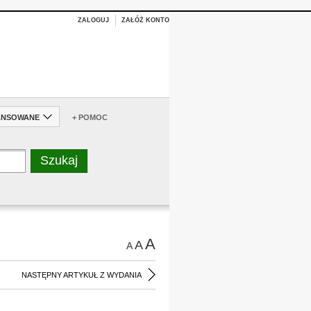
ZALOGUJ
ZAŁÓŻ KONTO
ANSOWANE
+ POMOC
A
A
A
NASTĘPNY ARTYKUŁ Z WYDANIA