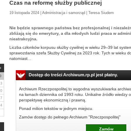
Czas na reformę służby publicznej
19 listopada 2024 | Administracja i samorząd | Teresa Siudem
Nie będzie sprawnego państwa bez profesjonalnej i niezależn
zbliżają się do emerytury, a dla młodych ludzi praca w adminis
nieatrakcyjna.
Liczba członków korpusu służby cywilnej w wieku 29–39 lat syste
sprawozdania szefa Służby Cywilnej za 2023 rok. Tych w wieku do 2
natomiast...
Dostęp do treści Archiwum.rp.pl jest płatny.
D
3
Archiwum Rzeczpospolitej to wygodna wyszukiwarka archiw
10
na łamach dziennika od 1993 roku. Unikalne źródło wiedzy o
17
perspektywę ekonomiczną i prawną.
24
Ponad milion tekstów w jednym miejscu.
Zamów dostęp do pełnego Archiwum "Rzeczpospolitej"
Zamów