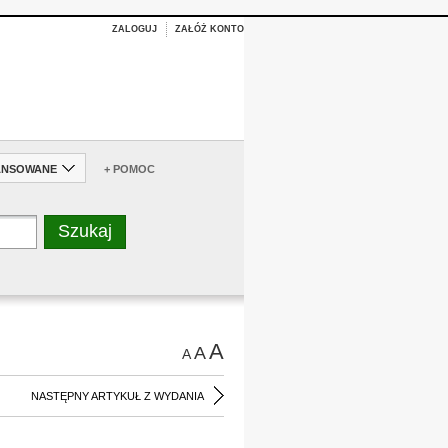
ZALOGUJ
ZAŁÓŻ KONTO
ANSOWANE
+ POMOC
A
A
A
NASTĘPNY ARTYKUŁ Z WYDANIA