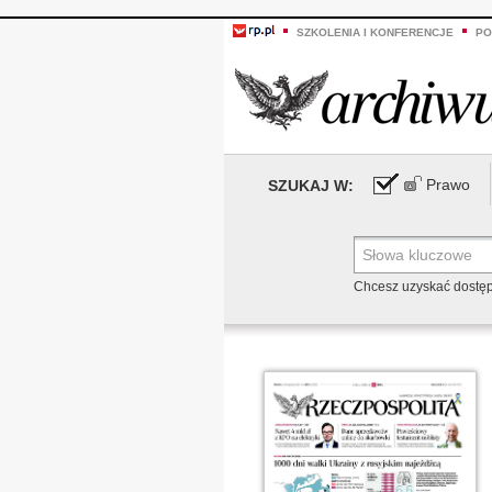
SZKOLENIA I KONFERENCJE
PO
Prawo
SZUKAJ W:
Chcesz uzyskać dostę