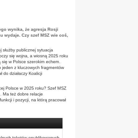
ego wynika, że agresja Rosji
lu wydaje. Czy szef MSZ wie coś,
j służby publicznej sytuacja
oczy się wojna, a wiosną 2025 roku
ją się w Polsce szerokim echem.
 jeden z kluczowych fragmentów
ł do działaczy Koalicji
ącej Polsce w 2025 roku? Szef MSZ
. Ma też dobre relacje
nkcji i pozycji, na którą pracował
alnych tekstów opublikowanych