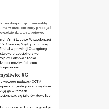
 który dysponując niezwykłą
 ma w razie potrzeby przebijać
rowadzić działania bojowe.
znych Armii Ludowo-Wyzwoleńczej
s 15. Chińskiej Międzynarodowej
Zhuhai w prowincji Guangdong.
ństwowe przedsiębiorstwo
projekty Państwa Środka
y jego możliwości i stan
ak ujawnione.
 myśliwiec 6G
państwowego nadawcy CCTV,
mperor to „zintegrowany myśliwiec
owują go w ramach
cjonować się jako światowy lider
i, poprawiając konstrukcję kokpitu