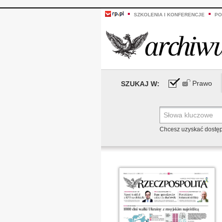
SZKOLENIA I KONFERENCJE
PO
Prawo
SZUKAJ W:
Chcesz uzyskać dostę