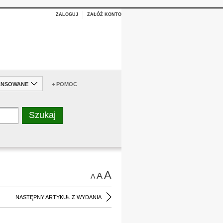
ZALOGUJ
ZAŁÓŻ KONTO
ANSOWANE
+ POMOC
A
A
A
NASTĘPNY ARTYKUŁ Z WYDANIA