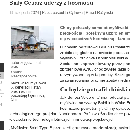
Biały Cesarz uderzy z kosmosu
19 listopada 2024 | Rzeczpospolita Cyfrowa | Paweł Rożyński
Chiny pokazały samolot myśliwski,
prędkością i potężnym uzbrojeniem,
się w przestrzeń kosmiczną i tam p
O nowym odrzutowcu dla Sił Powietr
zrobiło się głośno na świecie podcza
Wystawy Lotnictwa i Kosmonautyki w 
autor zdjęcia: mat.
Został tam zaprezentowany przez pa
pras.
zbrojeniowe AVIC, choć zwykle takie 
źródło:
utrzymywane są w tajemnicy. Szczegół
D
Rzeczpospolita
zaawansowania prac nie zostały jedn
3
Możliwości myśliwca
6. generacji i stan
Co będzie potrafił chiński
10
prac nad nim
pozostają tajemnicą
Jak donosi Voice of China, oddział 
17
Chin
myśliwiec nazywany Baidi lub White E
24
kosmiczno-powietrzny”. Chiny oprac
technologicznego projektu Nantianmen. Państwo Środka chce pozy
w dziedzinie technologii lotniczych i innowacji wojskowych.
„Myśliwiec Baidi Type B przeszedł gruntowną modernizację awionik