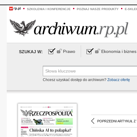
SZKOLENIA I KONFERENCJE
POZNAJ NASZE PRODUKTY
E-SKLE
Prawo
Ekonomia i biznes
SZUKAJ W:
Chcesz uzyskać dostęp do archiwum?
Zobacz ofertę
POPRZEDNI ARTYKUŁ Z