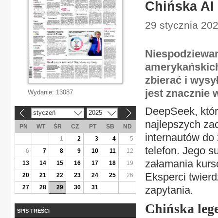
Chińska AI
29 stycznia 202
Niespodziewan
amerykańskich
zbierać i wysy
jest znacznie w
Wydanie:
13087
DeepSeek, który
styczeń
2025
«
»
najlepszych zac
PN
WT
ŚR
CZ
PT
SB
ND
internautów do 
1
2
3
4
5
telefon. Jego 
6
7
8
9
10
11
12
załamania kurs
13
14
15
16
17
18
19
Eksperci twierd
20
21
22
23
24
25
26
27
28
29
30
31
zapytania.
Chińska leg
SPIS TREŚCI