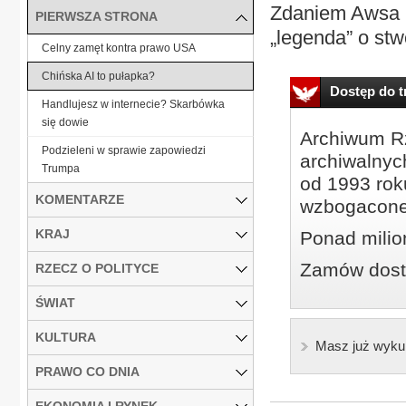
Zdaniem Awsa N
PIERWSZA STRONA
„legenda” o st
Celny zamęt kontra prawo USA
Chińska AI to pułapka?
Dostęp do tr
Handlujesz w internecie? Skarbówka
się dowie
Archiwum Rz
Podzieleni w sprawie zapowiedzi
archiwalnyc
Trumpa
od 1993 roku
KOMENTARZE
wzbogacone
KRAJ
Ponad milio
Zamów dostę
RZECZ O POLITYCE
ŚWIAT
KULTURA
Masz już wyku
PRAWO CO DNIA
EKONOMIA I RYNEK