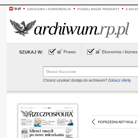
SZKOLENIA I KONFERENCJE
POZNAJ NASZE PRODUKTY
E-SKLE
Prawo
Ekonomia i biznes
SZUKAJ W:
Chcesz uzyskać dostęp do archiwum?
Zobacz ofertę
POPRZEDNI ARTYKUŁ Z