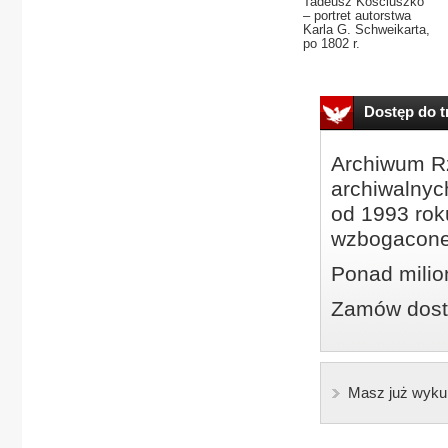
Tadeusz Kościuszko
– portret autorstwa
Karla G. Schweikarta,
po 1802 r.
Dostęp do tr
Archiwum Rz
archiwalnyc
od 1993 roku
wzbogacone
Ponad milio
Zamów dostę
Masz już wyku