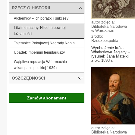
RZECZ O HISTORII
Alchemicy – ich porażki i sukcesy
autor zdjęcia:
Biblioteka Narodowa
Litwin utracony. Historia pewnej
w Warszawie
tożsamości
źródło:
Rzeczpospolita
Tajemnice Pokojowej Nagrody Nobla
Wyobrażenie króla
Władysława Jagiełły –
Upadek imperium templariuszy
rysunek Jana Matejki
z ok. 1893 r.
Wątpliwa reputacja Wehrmachtu
w kampanii polskiej 1939 r.
OSZCZĘDNOŚCI
Zamów abonament
autor zdjęcia:
Biblioteka Narodowa