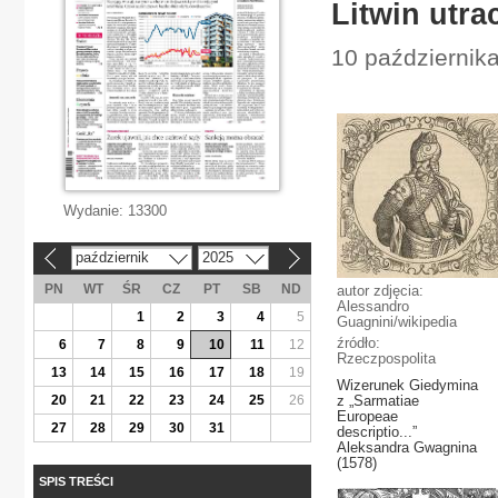
Litwin utra
10 października
Wydanie:
13300
październik
2025
«
»
PN
WT
ŚR
CZ
PT
SB
ND
autor zdjęcia:
Alessandro
1
2
3
4
5
Guagnini/wikipedia
źródło:
6
7
8
9
10
11
12
Rzeczpospolita
13
14
15
16
17
18
19
Wizerunek Giedymina
20
21
22
23
24
25
26
z „Sarmatiae
Europeae
27
28
29
30
31
descriptio...”
Aleksandra Gwagnina
(1578)
SPIS TREŚCI