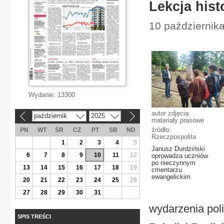
Lekcja hist
10 października
Wydanie:
13300
autor zdjęcia:
październik
2025
«
»
materiały prasowe
źródło:
PN
WT
ŚR
CZ
PT
SB
ND
Rzeczpospolita
1
2
3
4
5
Janusz Durdziński
6
7
8
9
10
11
12
oprowadza uczniów
po nieczynnym
13
14
15
16
17
18
19
cmentarzu
ewangelickim
20
21
22
23
24
25
26
27
28
29
30
31
wydarzenia poli
SPIS TREŚCI