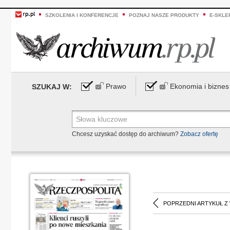
SZKOLENIA I KONFERENCJE
POZNAJ NASZE PRODUKTY
E-SKLE
Prawo
Ekonomia i biznes
SZUKAJ W:
Chcesz uzyskać dostęp do archiwum?
Zobacz ofertę
POPRZEDNI ARTYKUŁ Z