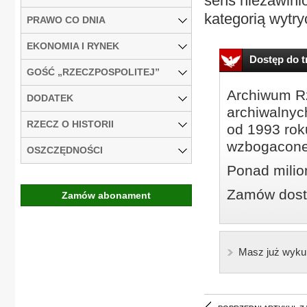
sens niezawinio
kategorią wytr
PRAWO CO DNIA
EKONOMIA I RYNEK
Dostęp do tr
GOŚĆ „RZECZPOSPOLITEJ”
Archiwum Rz
DODATEK
archiwalnyc
RZECZ O HISTORII
od 1993 roku
wzbogacone
OSZCZĘDNOŚCI
Ponad milio
Zamów dostę
Zamów abonament
Masz już wyku