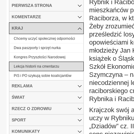
Rybnik i Racibó
PIERWSZA STRONA
mieszkańców pr
KOMENTARZE
Raciborza, w kt
Żeby zrozumieć
KRAJ
prześledzić los
Chcemy uczyć społecznej odporności
opowieściami k
Dwa paszporty i sprzęt nurka
młodzieży Jan K
książek o Śląs
Kongres Przyszłości Narodowej
Szkół Ekonomic
Lekcja historii na cmentarzu
Szymczyna – nau
PiS i PO szykują sobie koalicjantów
niecodziennej le
REKLAMA
raciborskiego c
ŚWIAT
Rybnika i Racib
RZECZ O ZDROWIU
Krajczok swój a
uczy w Rybniku 
SPORT
„Dziadów” cz. I
KOMUNIKATY