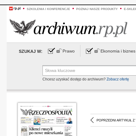
SZKOLENIA I KONFERENCJE
POZNAJ NASZE PRODUKTY
E-SKLE
Prawo
Ekonomia i biznes
SZUKAJ W:
Chcesz uzyskać dostęp do archiwum?
Zobacz ofertę
POPRZEDNI ARTYKUŁ Z