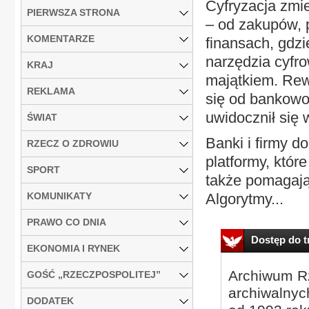
Cyfryzacja zmie
PIERWSZA STRONA
– od zakupów, p
KOMENTARZE
finansach, gdz
narzędzia cyfr
KRAJ
majątkiem. Rew
REKLAMA
się od bankowoś
uwidocznił się
ŚWIAT
Banki i firmy d
RZECZ O ZDROWIU
platformy, któr
SPORT
także pomagają
KOMUNIKATY
Algorytmy...
PRAWO CO DNIA
Dostęp do tr
EKONOMIA I RYNEK
Archiwum Rz
GOŚĆ „RZECZPOSPOLITEJ”
archiwalnyc
DODATEK