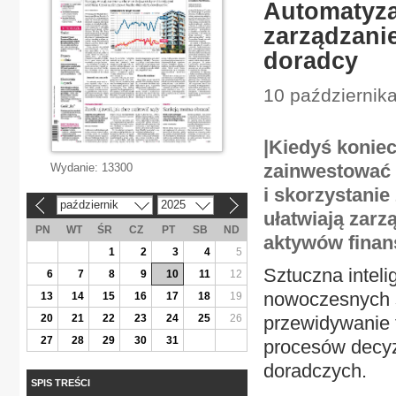
Automatyzac
zarządzanie
doradcy
10 październik
|Kiedyś koniec
zainwestować 
Wydanie:
13300
i skorzystanie
październik
2025
«
»
ułatwiają zarz
PN
WT
ŚR
CZ
PT
SB
ND
aktywów finans
1
2
3
4
5
Sztuczna inteli
6
7
8
9
10
11
12
nowoczesnych s
13
14
15
16
17
18
19
20
21
22
23
24
25
26
przewidywanie t
27
28
29
30
31
procesów decyz
doradczych.
SPIS TREŚCI