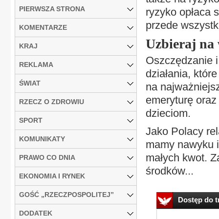
PIERWSZA STRONA
ryzyko opłaca 
przede wszystki
KOMENTARZE
Uzbieraj na
KRAJ
Oszczędzanie i
REKLAMA
działania, któ
ŚWIAT
na najważniejs
emeryturę oraz 
RZECZ O ZDROWIU
dzieciom.
SPORT
Jako Polacy re
KOMUNIKATY
mamy nawyku i
małych kwot. Z
PRAWO CO DNIA
środków...
EKONOMIA I RYNEK
GOŚĆ „RZECZPOSPOLITEJ”
Dostęp do tr
DODATEK