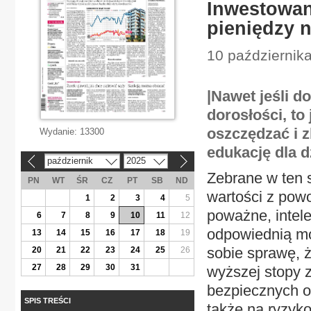
Inwestowan
pieniędzy 
10 październik
|Nawet jeśli d
dorosłości, to
oszczędzać i z
Wydanie:
13300
edukację dla d
październik
2025
«
»
Zebrane w ten s
PN
WT
ŚR
CZ
PT
SB
ND
wartości z powo
1
2
3
4
5
poważne, intel
6
7
8
9
10
11
12
odpowiednią mo
13
14
15
16
17
18
19
sobie sprawę, 
20
21
22
23
24
25
26
27
28
29
30
31
wyższej stopy 
bezpiecznych o
SPIS TREŚCI
także na ryzyko