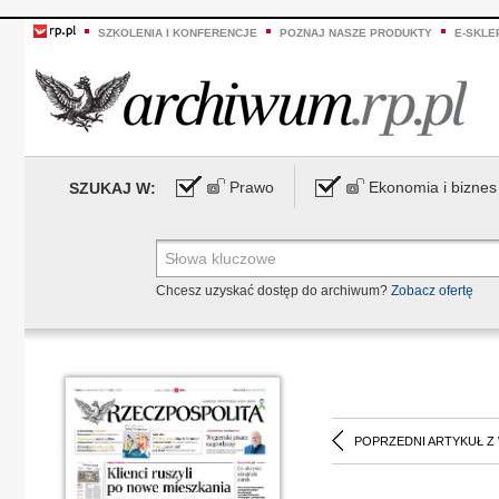
SZKOLENIA I KONFERENCJE
POZNAJ NASZE PRODUKTY
E-SKLE
Prawo
Ekonomia i biznes
SZUKAJ W:
Chcesz uzyskać dostęp do archiwum?
Zobacz ofertę
POPRZEDNI ARTYKUŁ Z