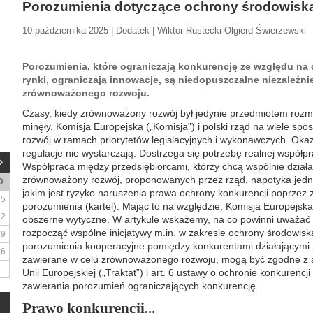
Porozumienia dotyczące ochrony środowisk
10 października 2025 | Dodatek | Wiktor Rustecki Olgierd Świerzewski
Porozumienia, które ograniczają konkurencję ze względu na ce
rynki, ograniczają innowacje, są niedopuszczalne niezależn
zrównoważonego rozwoju.
Czasy, kiedy zrównoważony rozwój był jedynie przedmiotem rozm
minęły. Komisja Europejska („Komisja”) i polski rząd na wiele 
rozwój w ramach priorytetów legislacyjnych i wykonawczych. Okaz
regulacje nie wystarczają. Dostrzega się potrzebę realnej współ
Współpraca między przedsiębiorcami, którzy chcą wspólnie dział
zrównoważony rozwój, proponowanych przez rząd, napotyka jedn
D
jakim jest ryzyko naruszenia prawa ochrony konkurencji poprzez
5
porozumienia (kartel). Mając to na względzie, Komisja Europejsk
12
obszerne wytyczne. W artykule wskażemy, na co powinni uważać p
rozpocząć wspólne inicjatywy m.in. w zakresie ochrony środowis
19
porozumienia kooperacyjne pomiędzy konkurentami działającymi
26
zawierane w celu zrównoważonego rozwoju, mogą być zgodne z a
Unii Europejskiej („Traktat”) i art. 6 ustawy o ochronie konkurenc
zawierania porozumień ograniczających konkurencję.
Prawo konkurencji...