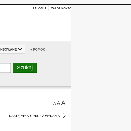
ZALOGUJ
ZAŁÓŻ KONTO
ANSOWANE
+ POMOC
A
A
A
NASTĘPNY ARTYKUŁ Z WYDANIA