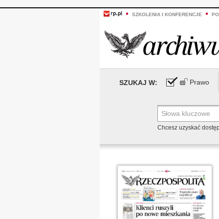
SZKOLENIA I KONFERENCJE
PO
Prawo
SZUKAJ W:
Chcesz uzyskać dostę