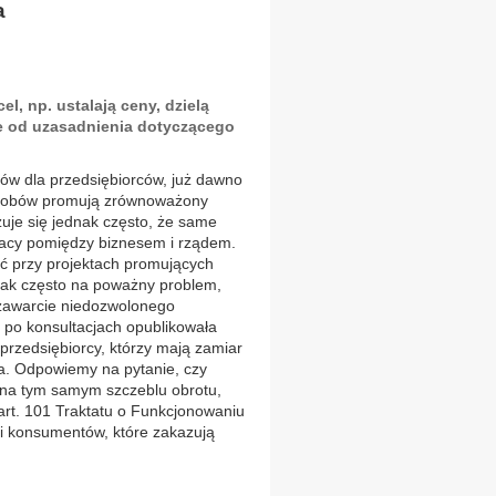
a
l, np. ustalają ceny, dzielą
ie od uzasadnienia dotyczącego
ów dla przedsiębiorców, już dawno
sposobów promują zrównoważony
uje się jednak często, że same
pracy pomiędzy biznesem i rządem.
ać przy projektach promujących
ak często na poważny problem,
 zawarcie niedozwolonego
a po konsultacjach opublikowała
rzedsiębiorcy, którzy mają zamiar
ka. Odpowiemy na pytanie, czy
 na tym samym szczeblu obrotu,
rt. 101 Traktatu o Funkcjonowaniu
ji i konsumentów, które zakazują