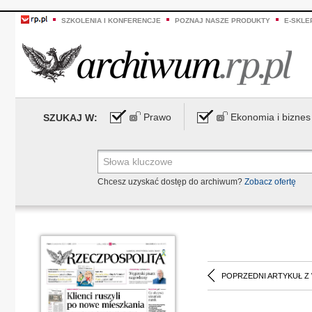
SZKOLENIA I KONFERENCJE
POZNAJ NASZE PRODUKTY
E-SKLE
Prawo
Ekonomia i biznes
SZUKAJ W:
Chcesz uzyskać dostęp do archiwum?
Zobacz ofertę
POPRZEDNI ARTYKUŁ Z