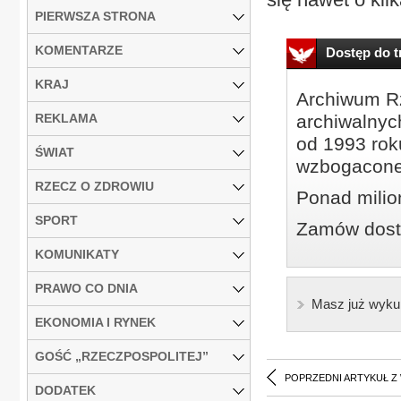
PIERWSZA STRONA
KOMENTARZE
Dostęp do tr
KRAJ
Archiwum Rz
REKLAMA
archiwalnyc
od 1993 roku
ŚWIAT
wzbogacone
RZECZ O ZDROWIU
Ponad milio
SPORT
Zamów dostę
KOMUNIKATY
PRAWO CO DNIA
Masz już wyku
EKONOMIA I RYNEK
GOŚĆ „RZECZPOSPOLITEJ”
POPRZEDNI ARTYKUŁ Z
DODATEK