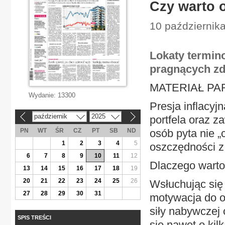
Czy warto 
10 październik
Lokaty termin
pragnących zd
MATERIAŁ P
Wydanie:
13300
Presja inflacyj
październik
2025
portfela oraz z
«
»
PN
WT
ŚR
CZ
PT
SB
ND
osób pyta nie „
1
2
3
4
5
oszczędności z 
6
7
8
9
10
11
12
Dlaczego warto
13
14
15
16
17
18
19
20
21
22
23
24
25
26
Wsłuchując się
27
28
29
30
31
motywacja do o
siły nabywczej 
SPIS TREŚCI
się nawet o kil