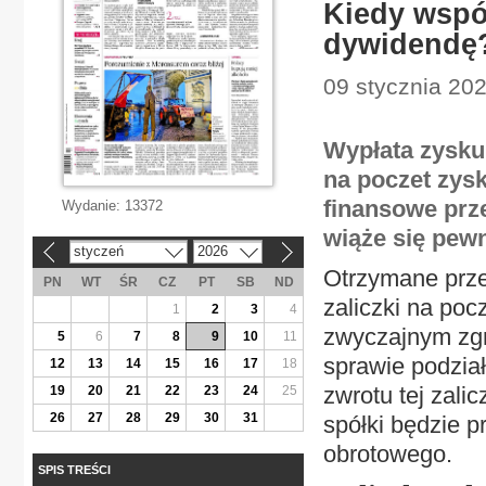
Kiedy wspól
dywidendę
09 stycznia 202
Wypłata zysku 
na poczet zys
finansowe prz
Wydanie:
13372
wiąże się pew
styczeń
2026
«
»
Otrzymane prze
PN
WT
ŚR
CZ
PT
SB
ND
zaliczki na po
1
2
3
4
zwyczajnym zg
5
6
7
8
9
10
11
sprawie podział
12
13
14
15
16
17
18
zwrotu tej zali
19
20
21
22
23
24
25
26
27
28
29
30
31
spółki będzie p
obrotowego.
SPIS TREŚCI