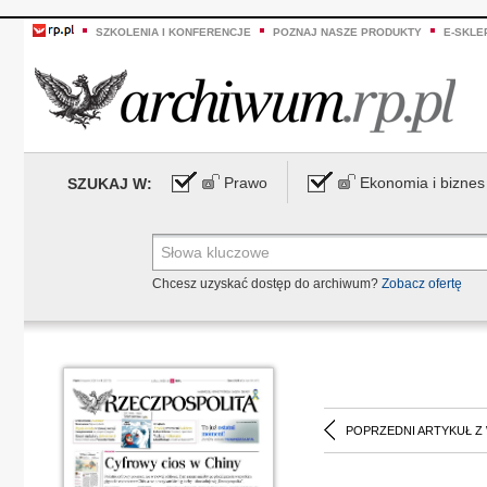
SZKOLENIA I KONFERENCJE
POZNAJ NASZE PRODUKTY
E-SKLE
Prawo
Ekonomia i biznes
SZUKAJ W:
Chcesz uzyskać dostęp do archiwum?
Zobacz ofertę
POPRZEDNI ARTYKUŁ Z