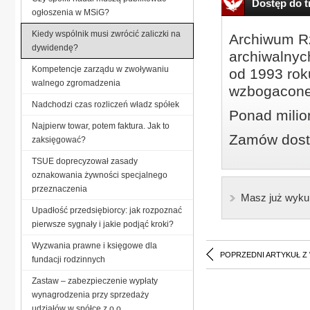
Dostęp do tr
ogłoszenia w MSiG?
Kiedy wspólnik musi zwrócić zaliczki na
Archiwum Rz
dywidendę?
archiwalnyc
Kompetencje zarządu w zwoływaniu
od 1993 roku
walnego zgromadzenia
wzbogacone
Nadchodzi czas rozliczeń władz spółek
Ponad milio
Najpierw towar, potem faktura. Jak to
Zamów dostę
zaksięgować?
TSUE doprecyzował zasady
oznakowania żywności specjalnego
przeznaczenia
Masz już wyku
Upadłość przedsiębiorcy: jak rozpoznać
pierwsze sygnały i jakie podjąć kroki?
Wyzwania prawne i księgowe dla
POPRZEDNI ARTYKUŁ Z
fundacji rodzinnych
Zastaw – zabezpieczenie wypłaty
wynagrodzenia przy sprzedaży
udziałów w spółce z o.o.