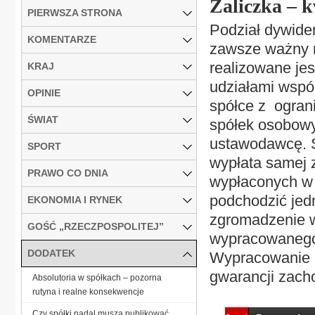
Zaliczka – k
PIERWSZA STRONA
Podział dywide
KOMENTARZE
zawsze ważny 
realizowane je
KRAJ
udziałami wspó
OPINIE
spółce z ogran
ŚWIAT
spółek osobowy
ustawodawcę. S
SPORT
wypłata samej 
PRAWO CO DNIA
wypłaconych w 
podchodzić jed
EKONOMIA I RYNEK
zgromadzenie w
GOŚĆ „RZECZPOSPOLITEJ”
wypracowanego
DODATEK
Wypracowanie p
gwarancji zach
Absolutoria w spółkach – pozorna
rutyna i realne konsekwencje
Czy spółki nadal muszą publikować