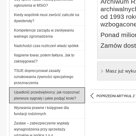
Archiwum Rz
ogłoszenia w MSiG?
archiwalnyc
Kiedy wspólnik musi zwrócić zaliczki na
od 1993 roku
dywidendę?
wzbogacone
Kompetencje zarządu w zwoływaniu
Ponad milio
walnego zgromadzenia
Zamów dostę
Nadchodzi czas rozliczeń władz spółek
Najpierw towar, potem faktura. Jak to
zaksięgować?
Masz już wyku
TSUE doprecyzował zasady
oznakowania żywności specjalnego
przeznaczenia
Upadłość przedsiębiorcy: jak rozpoznać
POPRZEDNI ARTYKUŁ Z
pierwsze sygnały i jakie podjąć kroki?
Wyzwania prawne i księgowe dla
fundacji rodzinnych
Zastaw – zabezpieczenie wypłaty
wynagrodzenia przy sprzedaży
udziałów w spółce z o.o.