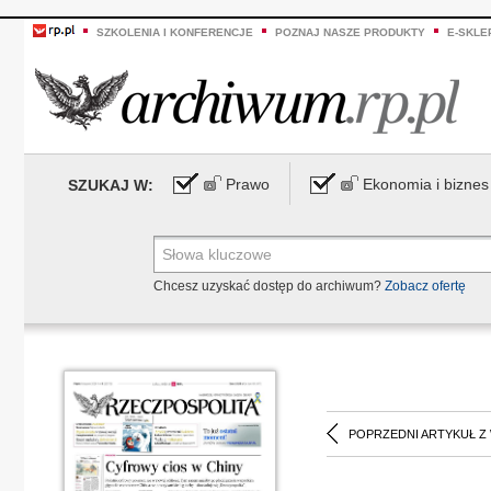
SZKOLENIA I KONFERENCJE
POZNAJ NASZE PRODUKTY
E-SKLE
Prawo
Ekonomia i biznes
SZUKAJ W:
Chcesz uzyskać dostęp do archiwum?
Zobacz ofertę
POPRZEDNI ARTYKUŁ Z