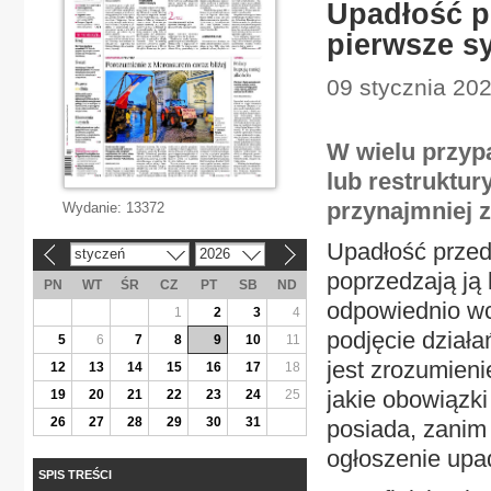
Upadłość p
pierwsze sy
09 stycznia 202
W wielu przyp
lub restruktur
przynajmniej 
Wydanie:
13372
Upadłość przeds
styczeń
2026
«
»
poprzedzają ją 
PN
WT
ŚR
CZ
PT
SB
ND
odpowiednio wc
1
2
3
4
podjęcie dział
5
6
7
8
9
10
11
jest zrozumieni
12
13
14
15
16
17
18
jakie obowiązki
19
20
21
22
23
24
25
26
27
28
29
30
31
posiada, zanim 
ogłoszenie upad
SPIS TREŚCI