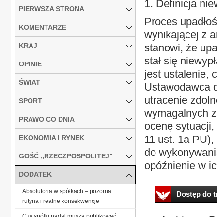
1. Definicja ni
PIERWSZA STRONA
Proces upadłoś
KOMENTARZE
wynikającej z a
KRAJ
stanowi, że upa
stał się niewyp
OPINIE
jest ustalenie, 
ŚWIAT
Ustawodawca def
utracenie zdol
SPORT
wymagalnych zo
PRAWO CO DNIA
ocenę sytuacji
11 ust. 1a PU),
EKONOMIA I RYNEK
do wykonywania
GOŚĆ „RZECZPOSPOLITEJ”
opóźnienie w ic
DODATEK
Absolutoria w spółkach – pozorna
Dostęp do tr
rutyna i realne konsekwencje
Czy spółki nadal muszą publikować