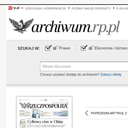
SZKOLENIA I KONFERENCJE
POZNAJ NASZE PRODUKTY
E-SKLE
Prawo
Ekonomia i biznes
SZUKAJ W:
Chcesz uzyskać dostęp do archiwum?
Zobacz ofertę
POPRZEDNI ARTYKUŁ Z