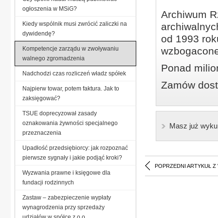
ogłoszenia w MSiG?
Archiwum Rz
Kiedy wspólnik musi zwrócić zaliczki na
archiwalnyc
dywidendę?
od 1993 roku
Kompetencje zarządu w zwoływaniu
wzbogacone
walnego zgromadzenia
Ponad milio
Nadchodzi czas rozliczeń władz spółek
Zamów dostę
Najpierw towar, potem faktura. Jak to
zaksięgować?
TSUE doprecyzował zasady
oznakowania żywności specjalnego
Masz już wyku
przeznaczenia
Upadłość przedsiębiorcy: jak rozpoznać
pierwsze sygnały i jakie podjąć kroki?
POPRZEDNI ARTYKUŁ Z
Wyzwania prawne i księgowe dla
fundacji rodzinnych
Zastaw – zabezpieczenie wypłaty
wynagrodzenia przy sprzedaży
udziałów w spółce z o.o.