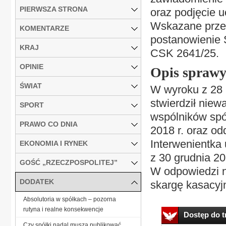
PIERWSZA STRONA
oraz podjęcie u
Wskazane przes
KOMENTARZE
postanowienie 
KRAJ
CSK 2641/25.
OPINIE
Opis spraw
ŚWIAT
W wyroku z 28 
stwierdził nie
SPORT
wspólników spó
PRAWO CO DNIA
2018 r. oraz od
Interwenientka 
EKONOMIA I RYNEK
z 30 grudnia 20
GOŚĆ „RZECZPOSPOLITEJ”
W odpowiedzi n
DODATEK
skargę kasacyjn
Absolutoria w spółkach – pozorna
rutyna i realne konsekwencje
Dostęp do tr
Czy spółki nadal muszą publikować