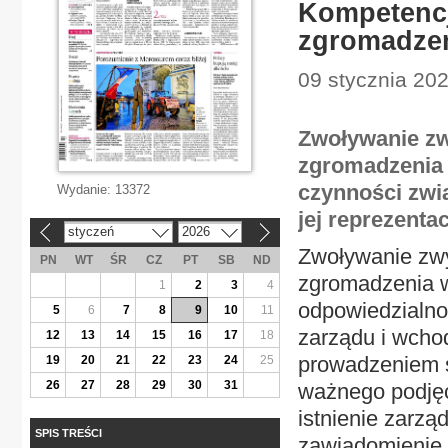
Kompetencj
zgromadze
09 stycznia 202
Zwoływanie zw
zgromadzenia 
czynności zwi
Wydanie:
13372
jej reprezentac
styczeń
2026
«
»
Zwoływanie zw
PN
WT
ŚR
CZ
PT
SB
ND
zgromadzenia w
1
2
3
4
odpowiedzialno
5
6
7
8
9
10
11
zarządu i wcho
12
13
14
15
16
17
18
prowadzeniem sp
19
20
21
22
23
24
25
26
27
28
29
30
31
ważnego podjęc
istnienie zarzą
SPIS TREŚCI
zawiadomienie 