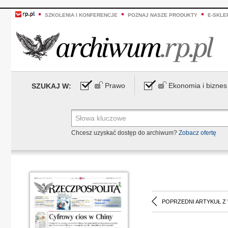
SZKOLENIA I KONFERENCJE
POZNAJ NASZE PRODUKTY
E-SKLE
Prawo
Ekonomia i biznes
SZUKAJ W:
Chcesz uzyskać dostęp do archiwum?
Zobacz ofertę
POPRZEDNI ARTYKUŁ Z