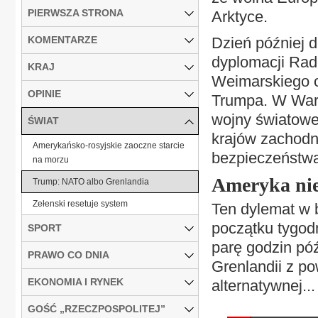
PIERWSZA STRONA
Arktyce.
KOMENTARZE
Dzień później do
dyplomacji Rado
KRAJ
Weimarskiego o
OPINIE
Trumpa. W Wars
wojny światowej
ŚWIAT
krajów zachodni
Amerykańsko-rosyjskie zaoczne starcie
bezpieczeństwa,
na morzu
Ameryka nie
Trump: NATO albo Grenlandia
Zełenski resetuje system
Ten dylemat w 
początku tygodn
SPORT
parę godzin pó
PRAWO CO DNIA
Grenlandii z p
EKONOMIA I RYNEK
alternatywnej...
GOŚĆ „RZECZPOSPOLITEJ”