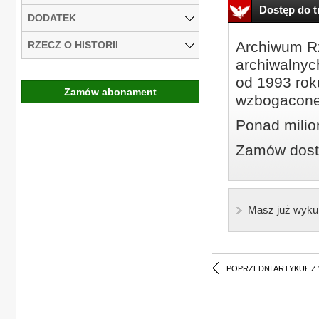
Dostęp do tr
DODATEK
Archiwum Rz
RZECZ O HISTORII
archiwalnyc
od 1993 roku
Zamów abonament
wzbogacone
Ponad milio
Zamów dostę
Masz już wyku
POPRZEDNI ARTYKUŁ Z