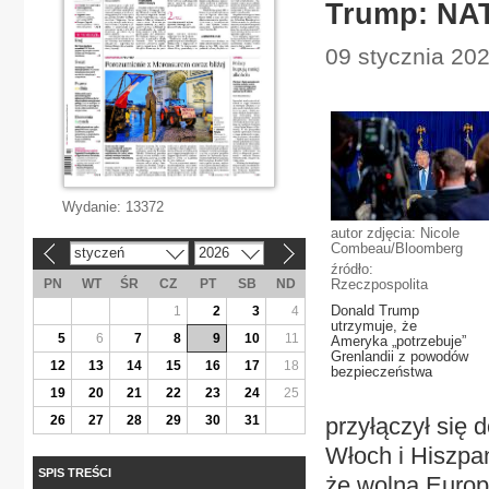
Trump: NAT
09 stycznia 2026
Wydanie:
13372
autor zdjęcia: Nicole
Combeau/Bloomberg
styczeń
2026
«
»
źródło:
PN
WT
ŚR
CZ
PT
SB
ND
Rzeczpospolita
Donald Trump
1
2
3
4
utrzymuje, że
5
6
7
8
9
10
11
Ameryka „potrzebuje”
Grenlandii z powodów
12
13
14
15
16
17
18
bezpieczeństwa
19
20
21
22
23
24
25
26
27
28
29
30
31
przyłączył się 
Włoch i Hiszpan
SPIS TREŚCI
że wolna Europ