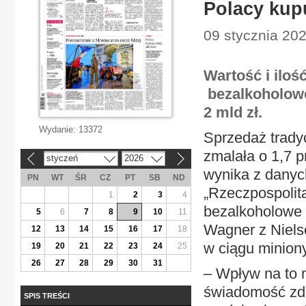
Polacy kup
09 stycznia 202
Wartość i iloś
bezalkoholoweg
2 mld zł.
Wydanie:
13372
Sprzedaż tradyc
zmalała o 1,7 p
styczeń
2026
«
»
wynika z danyc
PN
WT
ŚR
CZ
PT
SB
ND
„Rzeczpospolita
1
2
3
4
bezalkoholowe 
5
6
7
8
9
10
11
Wagner z Niels
12
13
14
15
16
17
18
w ciągu miniony
19
20
21
22
23
24
25
26
27
28
29
30
31
– Wpływ na to 
świadomość zdr
SPIS TREŚCI