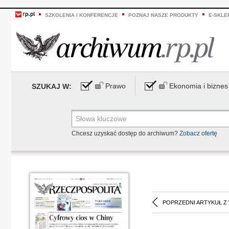
SZKOLENIA I KONFERENCJE
POZNAJ NASZE PRODUKTY
E-SKLE
Prawo
Ekonomia i biznes
SZUKAJ W:
Chcesz uzyskać dostęp do archiwum?
Zobacz ofertę
POPRZEDNI ARTYKUŁ Z