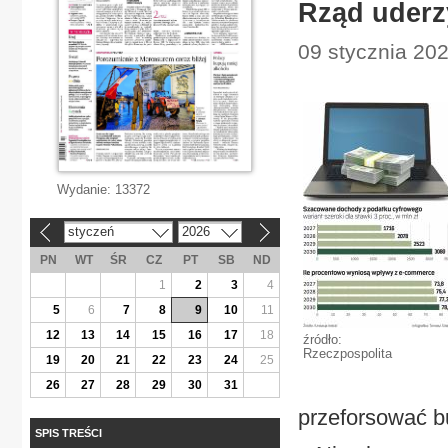
Rząd uderz
09 stycznia 202
Wydanie:
13372
styczeń
2026
«
»
PN
WT
ŚR
CZ
PT
SB
ND
1
2
3
4
5
6
7
8
9
10
11
12
13
14
15
16
17
18
źródło:
Rzeczpospolita
19
20
21
22
23
24
25
26
27
28
29
30
31
przeforsować b
SPIS TREŚCI