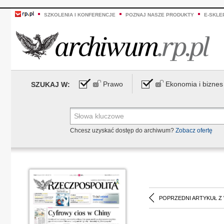
SZKOLENIA I KONFERENCJE
POZNAJ NASZE PRODUKTY
E-SKLE
Prawo
Ekonomia i biznes
SZUKAJ W:
Chcesz uzyskać dostęp do archiwum?
Zobacz ofertę
POPRZEDNI ARTYKUŁ Z