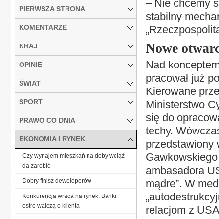
– Nie chcemy si
PIERWSZA STRONA
stabilny mechan
KOMENTARZE
„Rzeczpospolitą
Nowe otwarc
KRAJ
Nad konceptem 
OPINIE
pracował już po
ŚWIAT
Kierowane prz
SPORT
Ministerstwo Cy
się do opracowa
PRAWO CO DNIA
techy. Wówczas
EKONOMIA I RYNEK
przedstawiony 
Gawkowskiego 
Czy wynajem mieszkań na doby wciąż
da zarobić
ambasadora USA
Dobry finisz deweloperów
mądre”. W medi
„autodestrukcyj
Konkurencja wraca na rynek. Banki
ostro walczą o klienta
relacjom z USA”