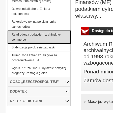
Finansów (MF) 
Mercosur na ostatniej prostej
podatkiem cyfro
Odwrót od alkoholu. Zmiana
pokoleniowa
właściwy...
Rekordowy rok na polskim rynku
samochodów
Dostęp do tr
Rząd uderzy podatkiem w chiński e-
commerce
Archiwum Rz
Stabilizacja po okresie zadyszki
archiwalnyc
Trump: ropa z Wenezueli tylko za
od 1993 roku
pośrednictwem USA
wzbogacone
Wynik PPK za 2025 r. wyraźnie powyżej
Ponad milio
prognozy. Pomogła giełda
Zamów dostę
GOŚĆ „RZECZPOSPOLITEJ”
DODATEK
RZECZ O HISTORII
Masz już wyku